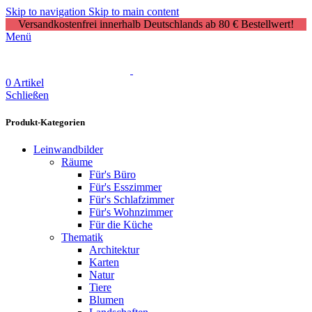
Skip to navigation
Skip to main content
Versandkostenfrei innerhalb Deutschlands ab 80 € Bestellwert!
Menü
0
Artikel
Schließen
Produkt-Kategorien
Leinwandbilder
Räume
Für's Büro
Für's Esszimmer
Für's Schlafzimmer
Für's Wohnzimmer
Für die Küche
Thematik
Architektur
Karten
Natur
Tiere
Blumen