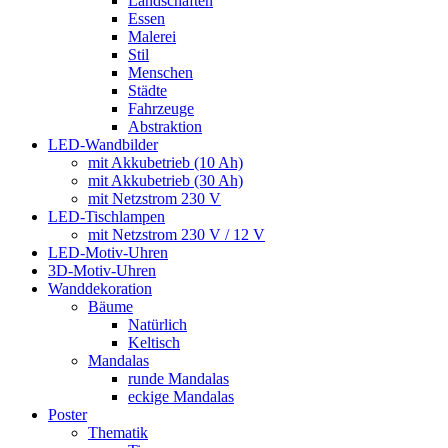
Landschaften
Essen
Malerei
Stil
Menschen
Städte
Fahrzeuge
Abstraktion
LED-Wandbilder
mit Akkubetrieb (10 Ah)
mit Akkubetrieb (30 Ah)
mit Netzstrom 230 V
LED-Tischlampen
mit Netzstrom 230 V / 12 V
LED-Motiv-Uhren
3D-Motiv-Uhren
Wanddekoration
Bäume
Natürlich
Keltisch
Mandalas
runde Mandalas
eckige Mandalas
Poster
Thematik