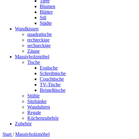
Tiere
Blumen
Blätter
Stil
Städte
Wandkissen
quadratische
rechteckige
sechseckige
Zäune
Massivholzmöbel
Tische
Esstische
Schreibtische
Couchtische
TV-Tische
Beistelltische
Stühle
Sitzbänke
Wanduhren
Regale
Küchenzubehör
Zubehör
Start
/
Massivholzmöbel