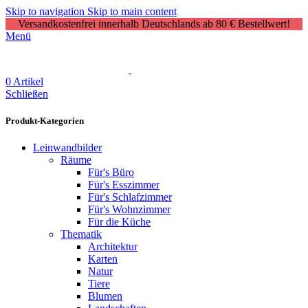
Skip to navigation
Skip to main content
Versandkostenfrei innerhalb Deutschlands ab 80 € Bestellwert!
Menü
0
Artikel
Schließen
Produkt-Kategorien
Leinwandbilder
Räume
Für's Büro
Für's Esszimmer
Für's Schlafzimmer
Für's Wohnzimmer
Für die Küche
Thematik
Architektur
Karten
Natur
Tiere
Blumen