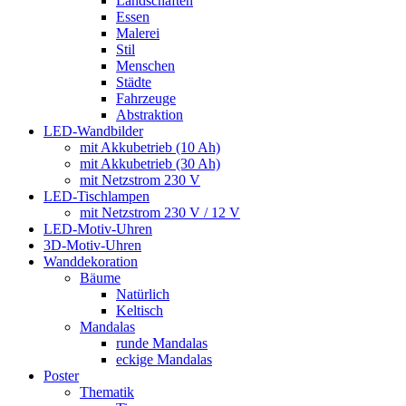
Landschaften
Essen
Malerei
Stil
Menschen
Städte
Fahrzeuge
Abstraktion
LED-Wandbilder
mit Akkubetrieb (10 Ah)
mit Akkubetrieb (30 Ah)
mit Netzstrom 230 V
LED-Tischlampen
mit Netzstrom 230 V / 12 V
LED-Motiv-Uhren
3D-Motiv-Uhren
Wanddekoration
Bäume
Natürlich
Keltisch
Mandalas
runde Mandalas
eckige Mandalas
Poster
Thematik