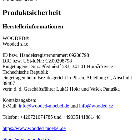
Produktsicherheit
Herstellerinformationen
WOODED®
Wooded s.r.o.
ID bzw. Handelsregisternummer: 09208798
DIC bzw. USt-IdNr.: CZ09208798
Eingetragener Sitz: Předměstí 533, 341 01 Horažďovice
Tschechische Republik
eingetragen beim Bezirksgericht in Pilsen, Abteilung C, Abschnitt
39407
vertr. d. d. Geschäftsführer Lukáš Hokr und Vašek Panuška
Kontaktangaben:
E-Mail:
info@wooded-moebel.de
und
info@wooded.cz
Telefon: +420721074785 und +49035141881448
https://www.wooded-moebel.de
https://www.wooded.cz