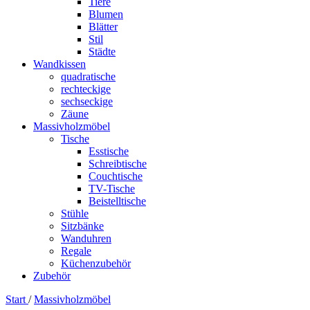
Tiere
Blumen
Blätter
Stil
Städte
Wandkissen
quadratische
rechteckige
sechseckige
Zäune
Massivholzmöbel
Tische
Esstische
Schreibtische
Couchtische
TV-Tische
Beistelltische
Stühle
Sitzbänke
Wanduhren
Regale
Küchenzubehör
Zubehör
Start
/
Massivholzmöbel