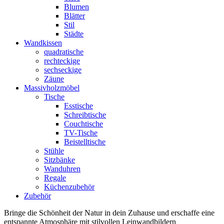
Blumen
Blätter
Stil
Städte
Wandkissen
quadratische
rechteckige
sechseckige
Zäune
Massivholzmöbel
Tische
Esstische
Schreibtische
Couchtische
TV-Tische
Beistelltische
Stühle
Sitzbänke
Wanduhren
Regale
Küchenzubehör
Zubehör
Bringe die Schönheit der Natur in dein Zuhause und erschaffe eine
entspannte Atmosphäre mit stilvollen Leinwandbildern