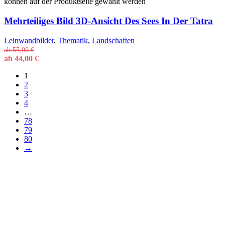
können auf der Produktseite gewählt werden
Mehrteiliges Bild 3D-Ansicht Des Sees In Der Tatra
Leinwandbilder
,
Thematik
,
Landschaften
ab
55,00
€
ab
44,00
€
1
2
3
4
…
78
79
80
→