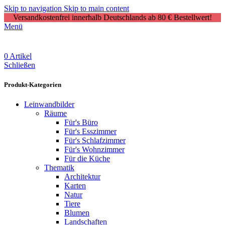
Skip to navigation
Skip to main content
Versandkostenfrei innerhalb Deutschlands ab 80 € Bestellwert!
Menü
0
Artikel
Schließen
Produkt-Kategorien
Leinwandbilder
Räume
Für's Büro
Für's Esszimmer
Für's Schlafzimmer
Für's Wohnzimmer
Für die Küche
Thematik
Architektur
Karten
Natur
Tiere
Blumen
Landschaften