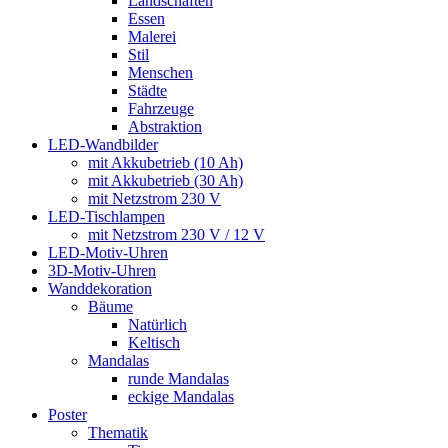
Landschaften
Essen
Malerei
Stil
Menschen
Städte
Fahrzeuge
Abstraktion
LED-Wandbilder
mit Akkubetrieb (10 Ah)
mit Akkubetrieb (30 Ah)
mit Netzstrom 230 V
LED-Tischlampen
mit Netzstrom 230 V / 12 V
LED-Motiv-Uhren
3D-Motiv-Uhren
Wanddekoration
Bäume
Natürlich
Keltisch
Mandalas
runde Mandalas
eckige Mandalas
Poster
Thematik