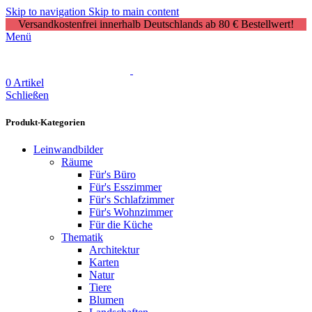
Skip to navigation
Skip to main content
Versandkostenfrei innerhalb Deutschlands ab 80 € Bestellwert!
Menü
0
Artikel
Schließen
Produkt-Kategorien
Leinwandbilder
Räume
Für's Büro
Für's Esszimmer
Für's Schlafzimmer
Für's Wohnzimmer
Für die Küche
Thematik
Architektur
Karten
Natur
Tiere
Blumen