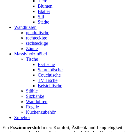
Tiere
Blumen
Blätter
Stil
Städte
Wandkissen
quadratische
rechteckige
sechseckige
Zäune
Massivholzmöbel
Tische
Esstische
Schreibtische
Couchtische
TV-Tische
Beistelltische
Stühle
Sitzbänke
Wanduhren
Regale
Küchenzubehör
Zubehör
Ein
Esszimmerstuhl
muss Komfort, Ästhetik und Langlebigkeit