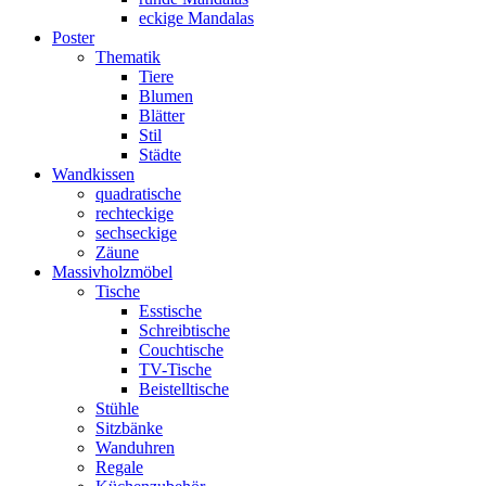
eckige Mandalas
Poster
Thematik
Tiere
Blumen
Blätter
Stil
Städte
Wandkissen
quadratische
rechteckige
sechseckige
Zäune
Massivholzmöbel
Tische
Esstische
Schreibtische
Couchtische
TV-Tische
Beistelltische
Stühle
Sitzbänke
Wanduhren
Regale