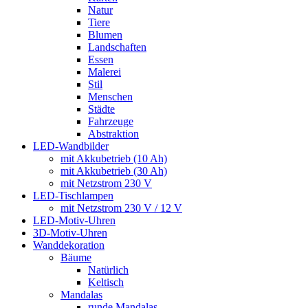
Natur
Tiere
Blumen
Landschaften
Essen
Malerei
Stil
Menschen
Städte
Fahrzeuge
Abstraktion
LED-Wandbilder
mit Akkubetrieb (10 Ah)
mit Akkubetrieb (30 Ah)
mit Netzstrom 230 V
LED-Tischlampen
mit Netzstrom 230 V / 12 V
LED-Motiv-Uhren
3D-Motiv-Uhren
Wanddekoration
Bäume
Natürlich
Keltisch
Mandalas
runde Mandalas