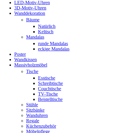
LED-Motiv-Uhren
3D-Motiv-Uhren
Wanddekoration
Bäume
Natürlich
Keltisch
Mandalas
runde Mandalas
eckige Mandalas
Poster
Wandkissen
Massivholzmöbel
Tische
Esstische
Schreibtische
Couchtische
TV-Tische
Beistelltische
Stühle
Sitzbänke
Wanduhren
Regale
Küchenzubehör
Möbelpflege