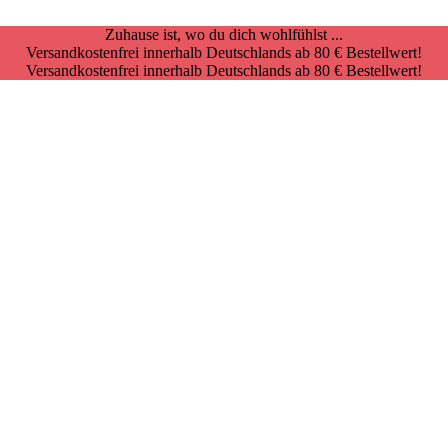
Zuhause ist, wo du dich wohlfühlst ...
Versandkostenfrei innerhalb Deutschlands ab 80 € Bestellwert!
Versandkostenfrei innerhalb Deutschlands ab 80 € Bestellwert!