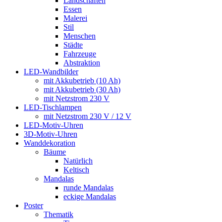
Landschaften
Essen
Malerei
Stil
Menschen
Städte
Fahrzeuge
Abstraktion
LED-Wandbilder
mit Akkubetrieb (10 Ah)
mit Akkubetrieb (30 Ah)
mit Netzstrom 230 V
LED-Tischlampen
mit Netzstrom 230 V / 12 V
LED-Motiv-Uhren
3D-Motiv-Uhren
Wanddekoration
Bäume
Natürlich
Keltisch
Mandalas
runde Mandalas
eckige Mandalas
Poster
Thematik