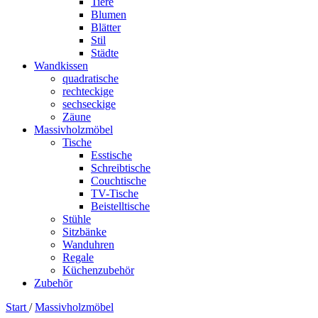
Tiere
Blumen
Blätter
Stil
Städte
Wandkissen
quadratische
rechteckige
sechseckige
Zäune
Massivholzmöbel
Tische
Esstische
Schreibtische
Couchtische
TV-Tische
Beistelltische
Stühle
Sitzbänke
Wanduhren
Regale
Küchenzubehör
Zubehör
Start
/
Massivholzmöbel