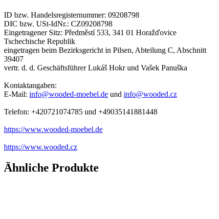
ID bzw. Handelsregisternummer: 09208798
DIC bzw. USt-IdNr.: CZ09208798
Eingetragener Sitz: Předměstí 533, 341 01 Horažďovice
Tschechische Republik
eingetragen beim Bezirksgericht in Pilsen, Abteilung C, Abschnitt
39407
vertr. d. d. Geschäftsführer Lukáš Hokr und Vašek Panuška
Kontaktangaben:
E-Mail:
info@wooded-moebel.de
und
info@wooded.cz
Telefon: +420721074785 und +49035141881448
https://www.wooded-moebel.de
https://www.wooded.cz
Ähnliche Produkte