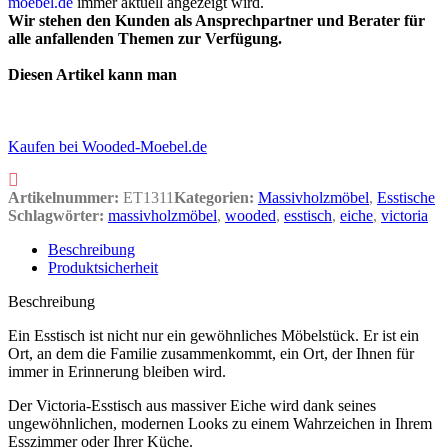
moebel.de
immer aktuell angezeigt wird.
Wir stehen den Kunden als Ansprechpartner und Berater für
alle anfallenden Themen zur Verfügung.
Diesen Artikel kann man
Kaufen bei Wooded-Moebel.de
Artikelnummer:
ET1311
Kategorien:
Massivholzmöbel
,
Esstische
Schlagwörter:
massivholzmöbel
,
wooded
,
esstisch
,
eiche
,
victoria
Beschreibung
Produktsicherheit
Beschreibung
Ein Esstisch ist nicht nur ein gewöhnliches Möbelstück. Er ist ein
Ort, an dem die Familie zusammenkommt, ein Ort, der Ihnen für
immer in Erinnerung bleiben wird.
Der Victoria-Esstisch aus massiver Eiche wird dank seines
ungewöhnlichen, modernen Looks zu einem Wahrzeichen in Ihrem
Esszimmer oder Ihrer Küche.