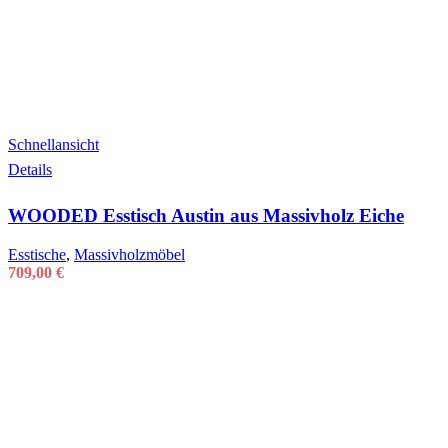
Schnellansicht
Details
WOODED Esstisch Austin aus Massivholz Eiche
Esstische
,
Massivholzmöbel
709,00
€