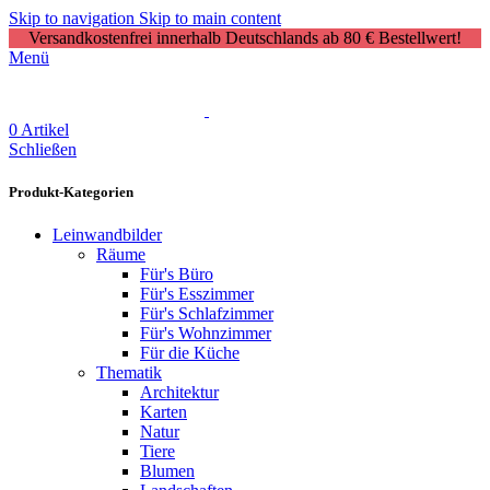
Skip to navigation
Skip to main content
Versandkostenfrei innerhalb Deutschlands ab 80 € Bestellwert!
Menü
0
Artikel
Schließen
Produkt-Kategorien
Leinwandbilder
Räume
Für's Büro
Für's Esszimmer
Für's Schlafzimmer
Für's Wohnzimmer
Für die Küche
Thematik
Architektur
Karten
Natur
Tiere
Blumen