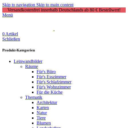
Skip to navigation
Skip to main content
Versandkostenfrei innerhalb Deutschlands ab 80 € Bestellwert!
Menü
0
Artikel
Schließen
Produkt-Kategorien
Leinwandbilder
Räume
Für's Büro
Für's Esszimmer
Für's Schlafzimmer
Für's Wohnzimmer
Für die Küche
Thematik
Architektur
Karten
Natur
Tiere
Blumen