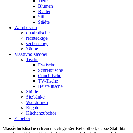
Tiere
Blumen
Blätter
Stil
Städte
Wandkissen
quadratische
rechteckige
sechseckige
Zäune
Massivholzmöbel
Tische
Esstische
Schreibtische
Couchtische
TV-Tische
Beistelltische
Stühle
Sitzbänke
Wanduhren
Regale
Küchenzubehör
Zubehör
Massivholztische
erfreuen sich großer Beliebtheit, da sie Stabilität