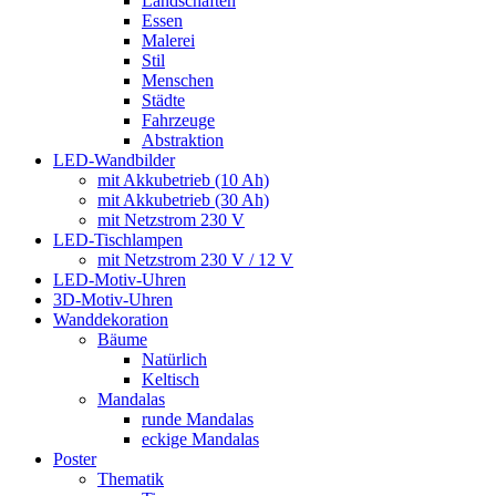
Landschaften
Essen
Malerei
Stil
Menschen
Städte
Fahrzeuge
Abstraktion
LED-Wandbilder
mit Akkubetrieb (10 Ah)
mit Akkubetrieb (30 Ah)
mit Netzstrom 230 V
LED-Tischlampen
mit Netzstrom 230 V / 12 V
LED-Motiv-Uhren
3D-Motiv-Uhren
Wanddekoration
Bäume
Natürlich
Keltisch
Mandalas
runde Mandalas
eckige Mandalas
Poster
Thematik