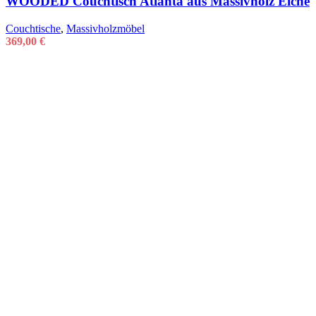
WOODED Couchtisch Atlanta aus Massivholz Eiche
Couchtische
,
Massivholzmöbel
369,00
€