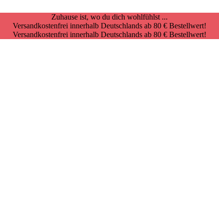
Zuhause ist, wo du dich wohlfühlst ...
Versandkostenfrei innerhalb Deutschlands ab 80 € Bestellwert!
Versandkostenfrei innerhalb Deutschlands ab 80 € Bestellwert!