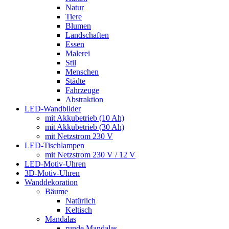
Natur
Tiere
Blumen
Landschaften
Essen
Malerei
Stil
Menschen
Städte
Fahrzeuge
Abstraktion
LED-Wandbilder
mit Akkubetrieb (10 Ah)
mit Akkubetrieb (30 Ah)
mit Netzstrom 230 V
LED-Tischlampen
mit Netzstrom 230 V / 12 V
LED-Motiv-Uhren
3D-Motiv-Uhren
Wanddekoration
Bäume
Natürlich
Keltisch
Mandalas
runde Mandalas