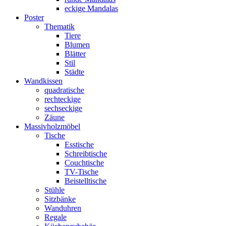
eckige Mandalas
Poster
Thematik
Tiere
Blumen
Blätter
Stil
Städte
Wandkissen
quadratische
rechteckige
sechseckige
Zäune
Massivholzmöbel
Tische
Esstische
Schreibtische
Couchtische
TV-Tische
Beistelltische
Stühle
Sitzbänke
Wanduhren
Regale