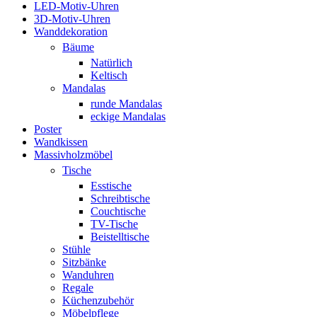
LED-Motiv-Uhren
3D-Motiv-Uhren
Wanddekoration
Bäume
Natürlich
Keltisch
Mandalas
runde Mandalas
eckige Mandalas
Poster
Wandkissen
Massivholzmöbel
Tische
Esstische
Schreibtische
Couchtische
TV-Tische
Beistelltische
Stühle
Sitzbänke
Wanduhren
Regale
Küchenzubehör
Möbelpflege