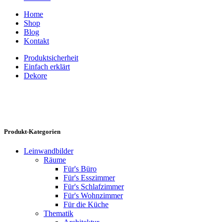
Home
Shop
Blog
Kontakt
Produktsicherheit
Einfach erklärt
Dekore
Produkt-Kategorien
Leinwandbilder
Räume
Für's Büro
Für's Esszimmer
Für's Schlafzimmer
Für's Wohnzimmer
Für die Küche
Thematik