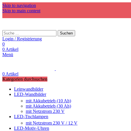
Skip to navigation
Skip to main content
Suchen
Login / Registrierung
0
0
Artikel
Menü
0
Artikel
Kategorien durchsuchen
Leinwandbilder
LED-Wandbilder
mit Akkubetrieb (10 Ah)
mit Akkubetrieb (30 Ah)
mit Netzstrom 230 V
LED-Tischlampen
mit Netzstrom 230 V / 12 V
LED-Motiv-Uhren