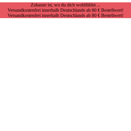
Zuhause ist, wo du dich wohlfühlst ...
Versandkostenfrei innerhalb Deutschlands ab 80 € Bestellwert!
Versandkostenfrei innerhalb Deutschlands ab 80 € Bestellwert!