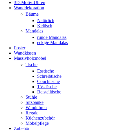
3D-Motiv-Uhren
Wanddekoration
Bäume
Natürlich
Keltisch
Mandalas
runde Mandalas
eckige Mandalas
Poster
Wandkissen
Massivholzmöbel
Tische
Esstische
Schreibtische
Couchtische
TV-Tische
Beistelltische
Stühle
Sitzbänke
Wanduhren
Regale
Küchenzubehör
Möbelpflege
Zubehör