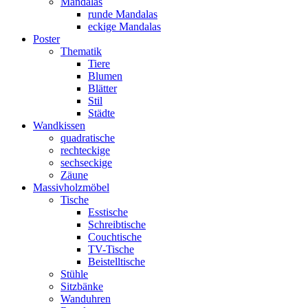
Mandalas
runde Mandalas
eckige Mandalas
Poster
Thematik
Tiere
Blumen
Blätter
Stil
Städte
Wandkissen
quadratische
rechteckige
sechseckige
Zäune
Massivholzmöbel
Tische
Esstische
Schreibtische
Couchtische
TV-Tische
Beistelltische
Stühle
Sitzbänke
Wanduhren