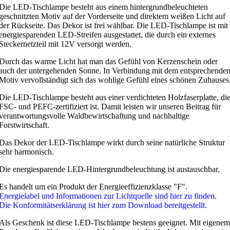
Die LED-Tischlampe besteht aus einem hintergrundbeleuchteten
geschnitzten Motiv auf der Vorderseite und direktem weißen Licht auf
der Rückseite. Das Dekor ist frei wählbar. Die LED-Tischlampe ist mit
energiesparenden LED-Streifen ausgestattet, die durch ein externes
Steckernetzteil mit 12V versorgt werden.
Durch das warme Licht hat man das Gefühl von Kerzenschein oder
auch der untergehenden Sonne. In Verbindung mit dem entsprechende
Motiv vervollständigt sich das wohlige Gefühl eines schönen Zuhauses
Die LED-Tischlampe besteht aus einer verdichteten Holzfaserplatte, di
FSC- und PEFC-zertifiziert ist. Damit leisten wir unseren Beitrag für
verantwortungsvolle Waldbewirtschaftung und nachhaltige
Forstwirtschaft.
Das Dekor der LED-Tischlampe wirkt durch seine natürliche Struktur
sehr harmonisch.
Die energiesparende LED-Hintergrundbeleuchtung ist austauschbar.
Es handelt um ein Produkt der Energieeffizienzklasse "F".
Energielabel und Informationen zur Lichtquelle sind hier zu finden.
Die Konformitätserklärung ist hier zum Download bereitgestellt.
Als Geschenk ist diese LED-Tischlampe bestens geeignet. Mit eigenem