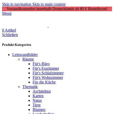
Skip to navigation
Skip to main content
Versandkostenfrei innerhalb Deutschlands ab 80 € Bestellwert!
Menü
0
Artikel
Schließen
Produkt-Kategorien
Leinwandbilder
Räume
Für's Büro
Für's Esszimmer
Für's Schlafzimmer
Für's Wohnzimmer
Für die Küche
Thematik
Architektur
Karten
Natur
Tiere
Blumen