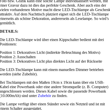
Foto bzw. Grafik kann eine solche Lampe individualisiert werden, mit
einer Gravur dazu ist dies das perfekte Geschenk. Aber auch eins der
vielen vorhandenen Motive macht diese LED-Tischlampe als Geschen
attraktiv. Auf dem Nachttisch platziert eignet sich die LED-Tischlampe
einerseits als schöne Dekoration, andererseits als Leselampe. So wird’s
gemütlich.
DETAILS:
Die LED-Tischlampe wird über einen Kippschalter bedient mit drei
Positionen:
Position 1: Dekoratives Licht (indirekte Beleuchtung des Motivs)
Position 2: Ausschalten
Position 3: Dekoratives Licht plus direktes Licht auf der Rückseite
Die LED-Tischlampe kann mit einem manuellen Dimmer betrieben
werden (siehe Zubehör).
Bei Tischlampen mit den Maßen 19cm x 19cm kann über ein USB-
Kabel eine Powerbank oder eine andere Stromquelle (z. B. Computer)
angeschlossen werden. Dieses Kabel sowie die passende Powerbank
(10.000mAh) sind unter
Zubehör
zu finden.
Die Lampe verfügt über einen Ständer sowie ein Netzteil und ist mit
einem Schalter ausgestattet.