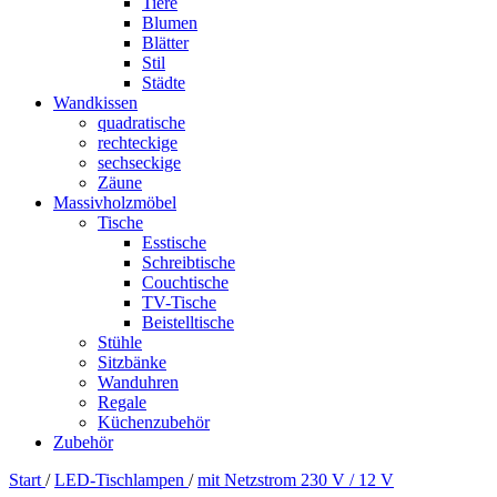
Tiere
Blumen
Blätter
Stil
Städte
Wandkissen
quadratische
rechteckige
sechseckige
Zäune
Massivholzmöbel
Tische
Esstische
Schreibtische
Couchtische
TV-Tische
Beistelltische
Stühle
Sitzbänke
Wanduhren
Regale
Küchenzubehör
Zubehör
Start
/
LED-Tischlampen
/
mit Netzstrom 230 V / 12 V