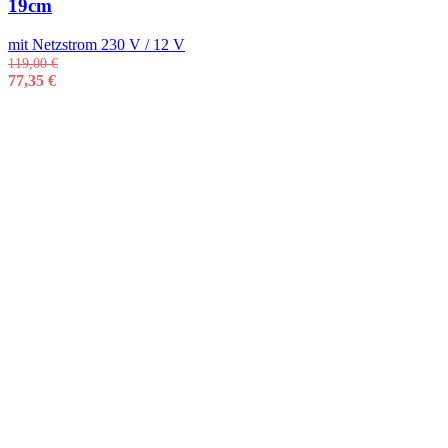
19cm
mit Netzstrom 230 V / 12 V
119,00
€
77,35
€