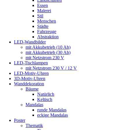
Landschaften
Essen
Malerei
Stil
Menschen
Städte
Fahrzeuge
Abstraktion
LED-Wandbilder
mit Akkubetrieb (10 Ah)
mit Akkubetrieb (30 Ah)
mit Netzstrom 230 V
LED-Tischlampen
mit Netzstrom 230 V / 12 V
LED-Motiv-Uhren
3D-Motiv-Uhren
Wanddekoration
Bäume
Natürlich
Keltisch
Mandalas
runde Mandalas
eckige Mandalas
Poster
Thematik