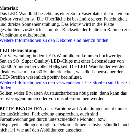
Material:
Das LED-Wandbild besteht aus einer 8mm-Faserplatte, die mit einem
Dekor versehen ist. Die Oberfläche ist beständig gegen Feuchtigkeit
und direkte Sonneneinstrahlung. Das Motiv wird in die Platte
geschnitten, zusätzlich ist auf der Rückseite der Platte ein Rahmen zur
Verstärkung aufgebracht.
Weitere Informationen zu den Dekoren sind hier zu finden.
LED-Beleuchtung:
Zur Verwendung in den LED-Wandbildern kommen hochwertige
San'an SQ (Super Quality) LED-Chips mit einer Lebensdauer von
50.000 Stunden bei voller Helligkeit. Die LED-Wandbilder werden
idealerweise mit ca. 80 % hinterleuchtet, was die Lebensdauer der
LED-Streifen wesentlich positiv beeinflusst.
Weitere Informationen zu den verwendeten LED-Streifen sind hier zu
finden.
Sollten wider Erwarten Austauscharbeiten nötig sein, dann kann das
selbst vorgenommen oder von uns übernommen werden.
BITTE BEACHTEN
, dass Farbtöne auf Abbildungen nicht immer
der tatsächlichen Farbgebung entsprechen, auch sind
Farbabweichungen durch unterschiedliche Monitor- bzw.
Displayeinstellungen möglich. Dekore können selbstverständlich auch
nicht 1:1 wie auf den Abbildungen aussehen.