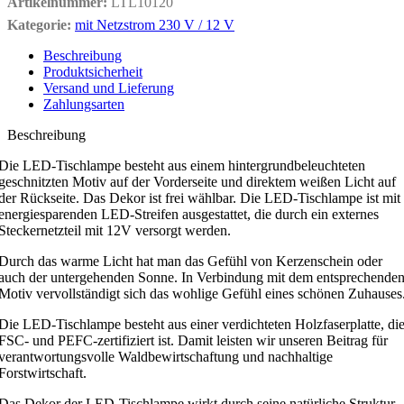
Artikelnummer:
LTL10120
Kategorie:
mit Netzstrom 230 V / 12 V
Beschreibung
Produktsicherheit
Versand und Lieferung
Zahlungsarten
Beschreibung
Die LED-Tischlampe besteht aus einem hintergrundbeleuchteten
geschnitzten Motiv auf der Vorderseite und direktem weißen Licht auf
der Rückseite. Das Dekor ist frei wählbar. Die LED-Tischlampe ist mit
energiesparenden LED-Streifen ausgestattet, die durch ein externes
Steckernetzteil mit 12V versorgt werden.
Durch das warme Licht hat man das Gefühl von Kerzenschein oder
auch der untergehenden Sonne. In Verbindung mit dem entsprechende
Motiv vervollständigt sich das wohlige Gefühl eines schönen Zuhauses
Die LED-Tischlampe besteht aus einer verdichteten Holzfaserplatte, di
FSC- und PEFC-zertifiziert ist. Damit leisten wir unseren Beitrag für
verantwortungsvolle Waldbewirtschaftung und nachhaltige
Forstwirtschaft.
Das Dekor der LED-Tischlampe wirkt durch seine natürliche Struktur