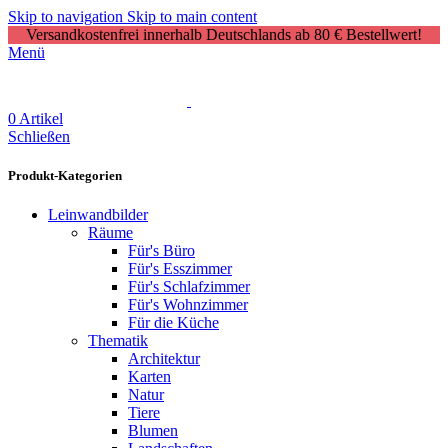
Skip to navigation
Skip to main content
Versandkostenfrei innerhalb Deutschlands ab 80 € Bestellwert!
Menü
0
Artikel
Schließen
Produkt-Kategorien
Leinwandbilder
Räume
Für's Büro
Für's Esszimmer
Für's Schlafzimmer
Für's Wohnzimmer
Für die Küche
Thematik
Architektur
Karten
Natur
Tiere
Blumen