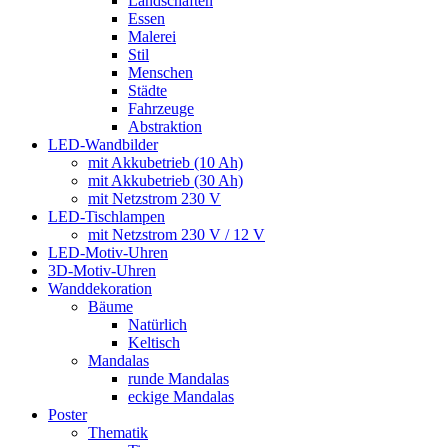
Landschaften
Essen
Malerei
Stil
Menschen
Städte
Fahrzeuge
Abstraktion
LED-Wandbilder
mit Akkubetrieb (10 Ah)
mit Akkubetrieb (30 Ah)
mit Netzstrom 230 V
LED-Tischlampen
mit Netzstrom 230 V / 12 V
LED-Motiv-Uhren
3D-Motiv-Uhren
Wanddekoration
Bäume
Natürlich
Keltisch
Mandalas
runde Mandalas
eckige Mandalas
Poster
Thematik