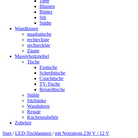
Tiere
Blumen
Blätter
Stil
Städte
Wandkissen
quadratische
rechteckige
sechseckige
Zäune
Massivholzmöbel
Tische
Esstische
Schreibtische
Couchtische
TV-Tische
Beistelltische
Stühle
Sitzbänke
Wanduhren
Regale
Küchenzubehör
Zubehör
Start
/
LED-Tischlampen
/
mit Netzstrom 230 V / 12 V