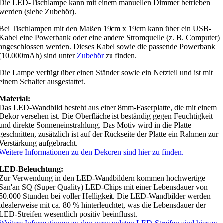
Die LED-Tischlampe kann mit einem manuellen Dimmer betrieben
werden (siehe Zubehör).
Bei Tischlampen mit den Maßen 19cm x 19cm kann über ein USB-
Kabel eine Powerbank oder eine andere Stromquelle (z. B. Computer)
angeschlossen werden. Dieses Kabel sowie die passende Powerbank
(10.000mAh) sind unter
Zubehör
zu finden.
Die Lampe verfügt über einen Ständer sowie ein Netzteil und ist mit
einem Schalter ausgestattet.
Material:
Das LED-Wandbild besteht aus einer 8mm-Faserplatte, die mit einem
Dekor versehen ist. Die Oberfläche ist beständig gegen Feuchtigkeit
und direkte Sonneneinstrahlung. Das Motiv wird in die Platte
geschnitten, zusätzlich ist auf der Rückseite der Platte ein Rahmen zur
Verstärkung aufgebracht.
Weitere Informationen zu den Dekoren sind hier zu finden.
LED-Beleuchtung:
Zur Verwendung in den LED-Wandbildern kommen hochwertige
San'an SQ (Super Quality) LED-Chips mit einer Lebensdauer von
50.000 Stunden bei voller Helligkeit. Die LED-Wandbilder werden
idealerweise mit ca. 80 % hinterleuchtet, was die Lebensdauer der
LED-Streifen wesentlich positiv beeinflusst.
Weitere Informationen zu den verwendeten LED-Streifen sind hier zu