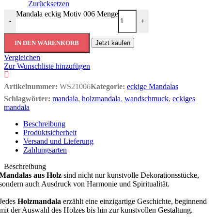
Zurücksetzen
Mandala eckig Motiv 006 Menge
-
+
IN DEN WARENKORB
Jetzt kaufen
Vergleichen
Zur Wunschliste hinzufügen
Artikelnummer:
WS21006
Kategorie:
eckige Mandalas
Schlagwörter:
mandala
,
holzmandala
,
wandschmuck
,
eckiges
mandala
Beschreibung
Produktsicherheit
Versand und Lieferung
Zahlungsarten
Beschreibung
Mandalas aus Holz
sind nicht nur kunstvolle Dekorationsstücke,
sondern auch Ausdruck von Harmonie und Spiritualität.
Jedes
Holzmandala
erzählt eine einzigartige Geschichte, beginnend
mit der Auswahl des Holzes bis hin zur kunstvollen Gestaltung.