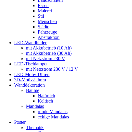
Landschaften
Essen
Malerei
Stil
Menschen
Städte
Fahrzeuge
Abstraktion
LED-Wandbilder
mit Akkubetrieb (10 Ah)
mit Akkubetrieb (30 Ah)
mit Netzstrom 230 V
LED-Tischlampen
mit Netzstrom 230 V / 12 V
LED-Motiv-Uhren
3D-Motiv-Uhren
Wanddekoration
Bäume
Natürlich
Keltisch
Mandalas
runde Mandalas
eckige Mandalas
Poster
Thematik