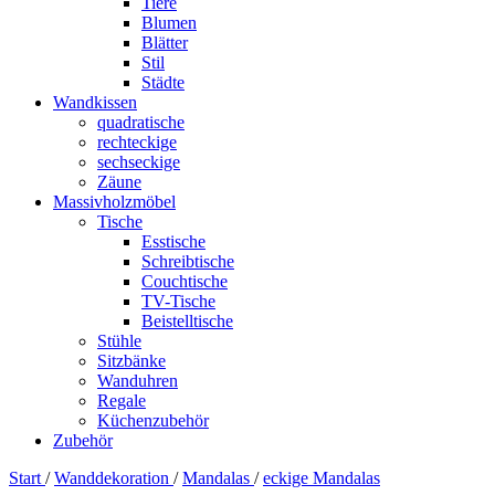
Tiere
Blumen
Blätter
Stil
Städte
Wandkissen
quadratische
rechteckige
sechseckige
Zäune
Massivholzmöbel
Tische
Esstische
Schreibtische
Couchtische
TV-Tische
Beistelltische
Stühle
Sitzbänke
Wanduhren
Regale
Küchenzubehör
Zubehör
Start
/
Wanddekoration
/
Mandalas
/
eckige Mandalas