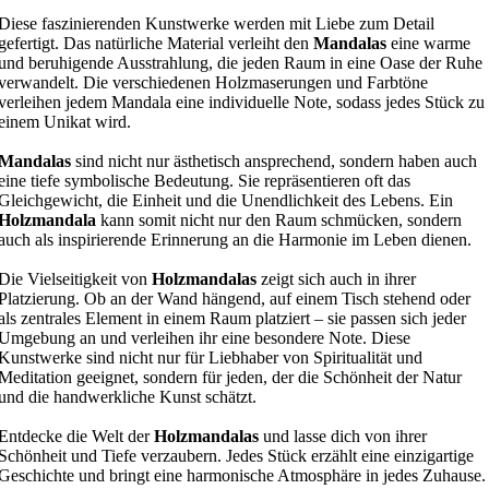
Diese faszinierenden Kunstwerke werden mit Liebe zum Detail
gefertigt. Das natürliche Material verleiht den
Mandalas
eine warme
und beruhigende Ausstrahlung, die jeden Raum in eine Oase der Ruhe
verwandelt. Die verschiedenen Holzmaserungen und Farbtöne
verleihen jedem Mandala eine individuelle Note, sodass jedes Stück zu
einem Unikat wird.
Mandalas
sind nicht nur ästhetisch ansprechend, sondern haben auch
eine tiefe symbolische Bedeutung. Sie repräsentieren oft das
Gleichgewicht, die Einheit und die Unendlichkeit des Lebens. Ein
Holzmandala
kann somit nicht nur den Raum schmücken, sondern
auch als inspirierende Erinnerung an die Harmonie im Leben dienen.
Die Vielseitigkeit von
Holzmandalas
zeigt sich auch in ihrer
Platzierung. Ob an der Wand hängend, auf einem Tisch stehend oder
als zentrales Element in einem Raum platziert – sie passen sich jeder
Umgebung an und verleihen ihr eine besondere Note. Diese
Kunstwerke sind nicht nur für Liebhaber von Spiritualität und
Meditation geeignet, sondern für jeden, der die Schönheit der Natur
und die handwerkliche Kunst schätzt.
Entdecke die Welt der
Holzmandalas
und lasse dich von ihrer
Schönheit und Tiefe verzaubern. Jedes Stück erzählt eine einzigartige
Geschichte und bringt eine harmonische Atmosphäre in jedes Zuhause.