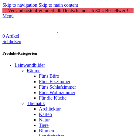
Skip to navigation
Skip to main content
Versandkostenfrei innerhalb Deutschlands ab 80 € Bestellwert!
Menü
0
Artikel
Schließen
Produkt-Kategorien
Leinwandbilder
Räume
Für's Büro
Für's Esszimmer
Für's Schlafzimmer
Für's Wohnzimmer
Für die Küche
Thematik
Architektur
Karten
Natur
Tiere
Blumen