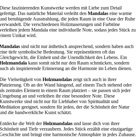
Diese faszinierenden Kunstwerke werden mit Liebe zum Detail
gefertigt. Das natürliche Material verleiht den
Mandalas
eine warme
und beruhigende Ausstrahlung, die jeden Raum in eine Oase der Ruhe
verwandelt. Die verschiedenen Holzmaserungen und Farbtöne
verleihen jedem Mandala eine individuelle Note, sodass jedes Stück zu
einem Unikat wird.
Mandalas
sind nicht nur ästhetisch ansprechend, sondern haben auch
eine tiefe symbolische Bedeutung. Sie repräsentieren oft das
Gleichgewicht, die Einheit und die Unendlichkeit des Lebens. Ein
Holzmandala
kann somit nicht nur den Raum schmücken, sondern
auch als inspirierende Erinnerung an die Harmonie im Leben dienen.
Die Vielseitigkeit von
Holzmandalas
zeigt sich auch in ihrer
Platzierung. Ob an der Wand hängend, auf einem Tisch stehend oder
als zentrales Element in einem Raum platziert – sie passen sich jeder
Umgebung an und verleihen ihr eine besondere Note. Diese
Kunstwerke sind nicht nur für Liebhaber von Spiritualität und
Meditation geeignet, sondern für jeden, der die Schönheit der Natur
und die handwerkliche Kunst schätzt.
Entdecke die Welt der
Holzmandalas
und lasse dich von ihrer
Schönheit und Tiefe verzaubern. Jedes Stück erzählt eine einzigartige
Geschichte und bringt eine harmonische Atmosphäre in jedes Zuhause.