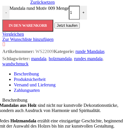
Zurücksetzen
Mandala rund Motiv 009 Menge
-
+
IN DEN WARENKORB
Jetzt kaufen
Vergleichen
Zur Wunschliste hinzufügen
Artikelnummer:
WS22009
Kategorie:
runde Mandalas
Schlagwörter:
mandala
,
holzmandala
,
rundes mandala
,
wandschmuck
Beschreibung
Produktsicherheit
Versand und Lieferung
Zahlungsarten
Beschreibung
Mandalas aus Holz
sind nicht nur kunstvolle Dekorationsstücke,
sondern auch Ausdruck von Harmonie und Spiritualität.
Jedes
Holzmandala
erzählt eine einzigartige Geschichte, beginnend
mit der Auswahl des Holzes bis hin zur kunstvollen Gestaltung.