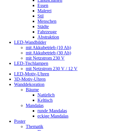
Landschaften
Essen
Malerei
Stil
Menschen
Städte
Fahrzeuge
Abstraktion
LED-Wandbilder
mit Akkubetrieb (10 Ah)
mit Akkubetrieb (30 Ah)
mit Netzstrom 230 V
LED-Tischlampen
mit Netzstrom 230 V / 12 V
LED-Motiv-Uhren
3D-Motiv-Uhren
Wanddekoration
Bäume
Natürlich
Keltisch
Mandalas
runde Mandalas
eckige Mandalas
Poster
Thematik