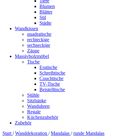
Tiere
Blumen
Blätter
Stil
Städte
Wandkissen
quadratische
rechteckige
sechseckige
Zäune
Massivholzmöbel
Tische
Esstische
Schreibtische
Couchtische
TV-Tische
Beistelltische
Stühle
Sitzbänke
Wanduhren
Regale
Küchenzubehör
Zubehör
Start
/
Wanddekoration
/
Mandalas
/
runde Mandalas