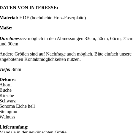
DATEN VON INTERESSE:
Material:
HDF (hochdichte Holz-Faserplatte)
Maße:
Durchmesser:
möglich in den Abmessungen 33cm, 50cm, 66cm, 75c
und 90cm
Andere Größen sind auf Nachfrage auch möglich. Bitte einfach unsere
angebotenen Kontaktmöglichkeiten nutzen.
Tiefe:
3mm
Dekore:
Ahorn
Buche
Kirsche
Schwarz
Sonoma Eiche hell
Steingrau
Walnuss
Lieferumfang:
Mandala in der gewünschten Größe