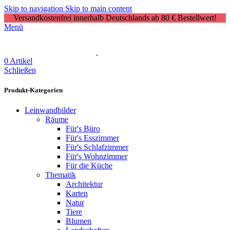
Skip to navigation
Skip to main content
Versandkostenfrei innerhalb Deutschlands ab 80 € Bestellwert!
Menü
0
Artikel
Schließen
Produkt-Kategorien
Leinwandbilder
Räume
Für's Büro
Für's Esszimmer
Für's Schlafzimmer
Für's Wohnzimmer
Für die Küche
Thematik
Architektur
Karten
Natur
Tiere
Blumen