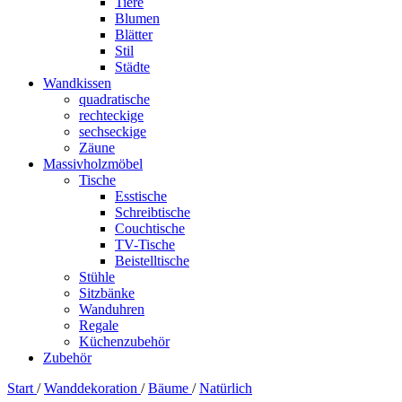
Tiere
Blumen
Blätter
Stil
Städte
Wandkissen
quadratische
rechteckige
sechseckige
Zäune
Massivholzmöbel
Tische
Esstische
Schreibtische
Couchtische
TV-Tische
Beistelltische
Stühle
Sitzbänke
Wanduhren
Regale
Küchenzubehör
Zubehör
Start
/
Wanddekoration
/
Bäume
/
Natürlich