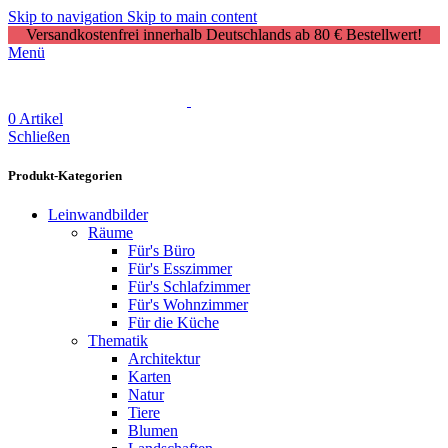
Skip to navigation
Skip to main content
Versandkostenfrei innerhalb Deutschlands ab 80 € Bestellwert!
Menü
0
Artikel
Schließen
Produkt-Kategorien
Leinwandbilder
Räume
Für's Büro
Für's Esszimmer
Für's Schlafzimmer
Für's Wohnzimmer
Für die Küche
Thematik
Architektur
Karten
Natur
Tiere
Blumen