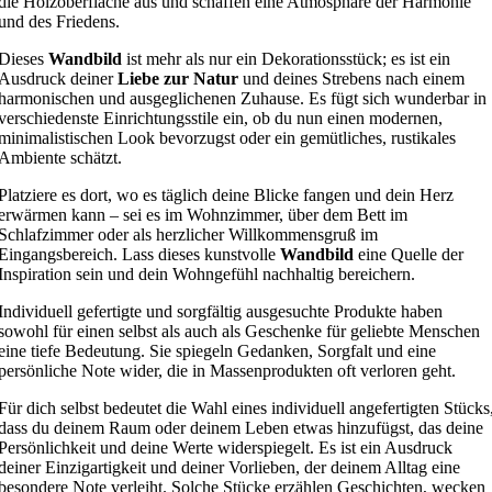
die Holzoberfläche aus und schaffen eine Atmosphäre der Harmonie
und des Friedens.
Dieses
Wandbild
ist mehr als nur ein Dekorationsstück; es ist ein
Ausdruck deiner
Liebe zur Natur
und deines Strebens nach einem
harmonischen und ausgeglichenen Zuhause. Es fügt sich wunderbar in
verschiedenste Einrichtungsstile ein, ob du nun einen modernen,
minimalistischen Look bevorzugst oder ein gemütliches, rustikales
Ambiente schätzt.
Platziere es dort, wo es täglich deine Blicke fangen und dein Herz
erwärmen kann – sei es im Wohnzimmer, über dem Bett im
Schlafzimmer oder als herzlicher Willkommensgruß im
Eingangsbereich. Lass dieses kunstvolle
Wandbild
eine Quelle der
Inspiration sein und dein Wohngefühl nachhaltig bereichern.
Individuell gefertigte und sorgfältig ausgesuchte Produkte haben
sowohl für einen selbst als auch als Geschenke für geliebte Menschen
eine tiefe Bedeutung. Sie spiegeln Gedanken, Sorgfalt und eine
persönliche Note wider, die in Massenprodukten oft verloren geht.
Für dich selbst bedeutet die Wahl eines individuell angefertigten Stücks
dass du deinem Raum oder deinem Leben etwas hinzufügst, das deine
Persönlichkeit und deine Werte widerspiegelt. Es ist ein Ausdruck
deiner Einzigartigkeit und deiner Vorlieben, der deinem Alltag eine
besondere Note verleiht. Solche Stücke erzählen Geschichten, wecken