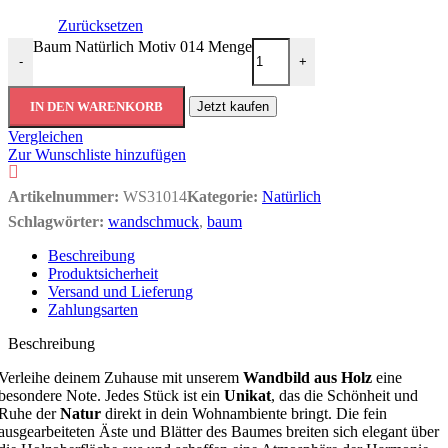
Zurücksetzen
Baum Natürlich Motiv 014 Menge
-
+
IN DEN WARENKORB
Jetzt kaufen
Vergleichen
Zur Wunschliste hinzufügen
Artikelnummer:
WS31014
Kategorie:
Natürlich
Schlagwörter:
wandschmuck
,
baum
Beschreibung
Produktsicherheit
Versand und Lieferung
Zahlungsarten
Beschreibung
Verleihe deinem Zuhause mit unserem
Wandbild aus Holz
eine
besondere Note. Jedes Stück ist ein
Unikat
, das die Schönheit und
Ruhe der
Natur
direkt in dein Wohnambiente bringt. Die fein
ausgearbeiteten Äste und Blätter des Baumes breiten sich elegant über