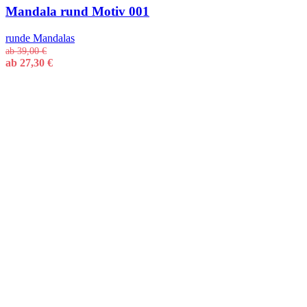
Mandala rund Motiv 001
runde Mandalas
ab
39,00
€
ab
27,30
€