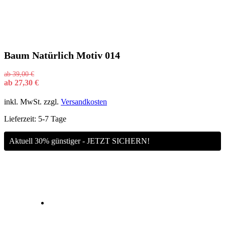
Baum Natürlich Motiv 014
ab
39,00
€
ab
27,30
€
inkl. MwSt.
zzgl.
Versandkosten
Lieferzeit:
5-7 Tage
Aktuell 30% günstiger - JETZT SICHERN!