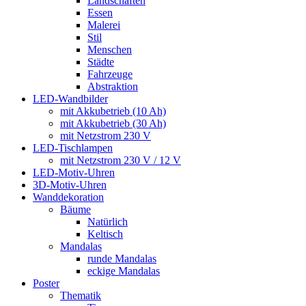
Landschaften
Essen
Malerei
Stil
Menschen
Städte
Fahrzeuge
Abstraktion
LED-Wandbilder
mit Akkubetrieb (10 Ah)
mit Akkubetrieb (30 Ah)
mit Netzstrom 230 V
LED-Tischlampen
mit Netzstrom 230 V / 12 V
LED-Motiv-Uhren
3D-Motiv-Uhren
Wanddekoration
Bäume
Natürlich
Keltisch
Mandalas
runde Mandalas
eckige Mandalas
Poster
Thematik