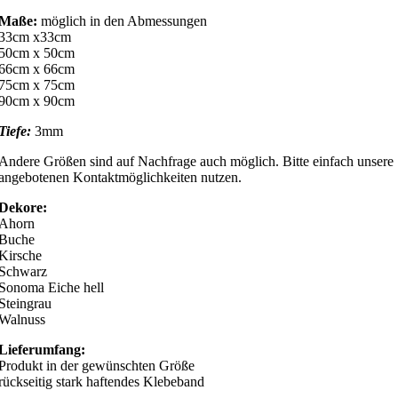
Maße:
möglich in den Abmessungen
33cm x33cm
50cm x 50cm
66cm x 66cm
75cm x 75cm
90cm x 90cm
Tiefe:
3mm
Andere Größen sind auf Nachfrage auch möglich. Bitte einfach unsere
angebotenen Kontaktmöglichkeiten nutzen.
Dekore:
Ahorn
Buche
Kirsche
Schwarz
Sonoma Eiche hell
Steingrau
Walnuss
Lieferumfang:
Produkt in der gewünschten Größe
rückseitig stark haftendes Klebeband