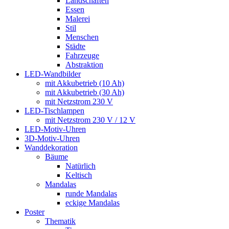
Landschaften
Essen
Malerei
Stil
Menschen
Städte
Fahrzeuge
Abstraktion
LED-Wandbilder
mit Akkubetrieb (10 Ah)
mit Akkubetrieb (30 Ah)
mit Netzstrom 230 V
LED-Tischlampen
mit Netzstrom 230 V / 12 V
LED-Motiv-Uhren
3D-Motiv-Uhren
Wanddekoration
Bäume
Natürlich
Keltisch
Mandalas
runde Mandalas
eckige Mandalas
Poster
Thematik