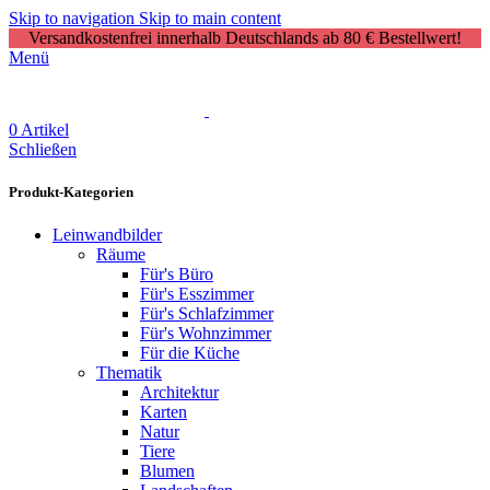
Skip to navigation
Skip to main content
Versandkostenfrei innerhalb Deutschlands ab 80 € Bestellwert!
Menü
0
Artikel
Schließen
Produkt-Kategorien
Leinwandbilder
Räume
Für's Büro
Für's Esszimmer
Für's Schlafzimmer
Für's Wohnzimmer
Für die Küche
Thematik
Architektur
Karten
Natur
Tiere
Blumen