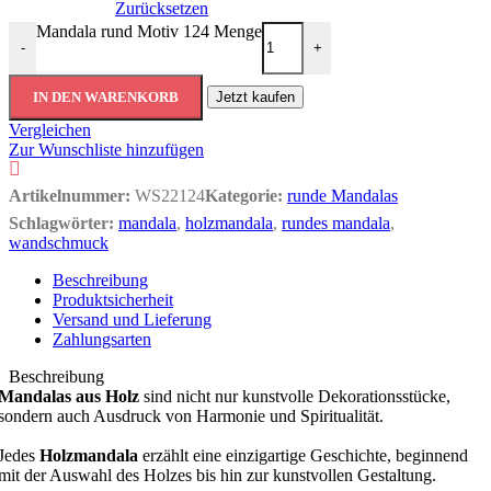
Zurücksetzen
Mandala rund Motiv 124 Menge
-
+
IN DEN WARENKORB
Jetzt kaufen
Vergleichen
Zur Wunschliste hinzufügen
Artikelnummer:
WS22124
Kategorie:
runde Mandalas
Schlagwörter:
mandala
,
holzmandala
,
rundes mandala
,
wandschmuck
Beschreibung
Produktsicherheit
Versand und Lieferung
Zahlungsarten
Beschreibung
Mandalas aus Holz
sind nicht nur kunstvolle Dekorationsstücke,
sondern auch Ausdruck von Harmonie und Spiritualität.
Jedes
Holzmandala
erzählt eine einzigartige Geschichte, beginnend
mit der Auswahl des Holzes bis hin zur kunstvollen Gestaltung.