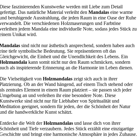
Diese faszinierenden Kunstwerke werden mit Liebe zum Detail
gefertigt. Das natürliche Material verleiht den
Mandalas
eine warme
und beruhigende Ausstrahlung, die jeden Raum in eine Oase der Ruhe
verwandelt. Die verschiedenen Holzmaserungen und Farbtöne
verleihen jedem Mandala eine individuelle Note, sodass jedes Stück zu
einem Unikat wird.
Mandalas
sind nicht nur ästhetisch ansprechend, sondern haben auch
eine tiefe symbolische Bedeutung. Sie repräsentieren oft das
Gleichgewicht, die Einheit und die Unendlichkeit des Lebens. Ein
Holzmandala
kann somit nicht nur den Raum schmücken, sondern
auch als inspirierende Erinnerung an die Harmonie im Leben dienen.
Die Vielseitigkeit von
Holzmandalas
zeigt sich auch in ihrer
Platzierung. Ob an der Wand hängend, auf einem Tisch stehend oder
als zentrales Element in einem Raum platziert – sie passen sich jeder
Umgebung an und verleihen ihr eine besondere Note. Diese
Kunstwerke sind nicht nur für Liebhaber von Spiritualität und
Meditation geeignet, sondern für jeden, der die Schönheit der Natur
und die handwerkliche Kunst schätzt.
Entdecke die Welt der
Holzmandalas
und lasse dich von ihrer
Schönheit und Tiefe verzaubern. Jedes Stück erzählt eine einzigartige
Geschichte und bringt eine harmonische Atmosphäre in jedes Zuhause.