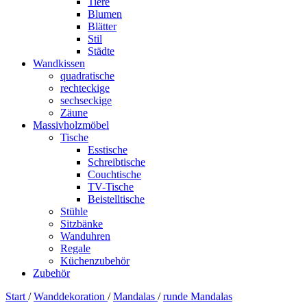
Tiere
Blumen
Blätter
Stil
Städte
Wandkissen
quadratische
rechteckige
sechseckige
Zäune
Massivholzmöbel
Tische
Esstische
Schreibtische
Couchtische
TV-Tische
Beistelltische
Stühle
Sitzbänke
Wanduhren
Regale
Küchenzubehör
Zubehör
Start
/
Wanddekoration
/
Mandalas
/
runde Mandalas