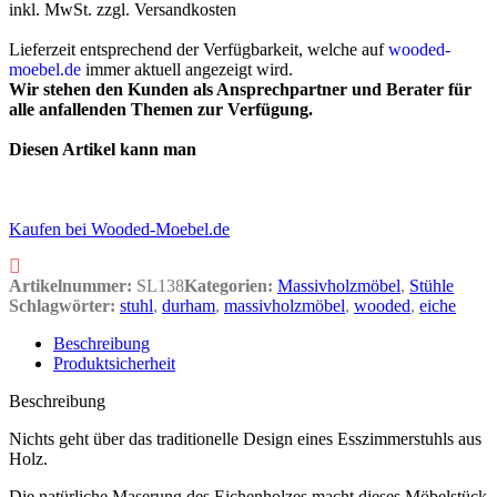
inkl. MwSt.
zzgl. Versandkosten
Lieferzeit entsprechend der Verfügbarkeit, welche auf
wooded-
moebel.de
immer aktuell angezeigt wird.
Wir stehen den Kunden als Ansprechpartner und Berater für
alle anfallenden Themen zur Verfügung.
Diesen Artikel kann man
Kaufen bei Wooded-Moebel.de
Artikelnummer:
SL138
Kategorien:
Massivholzmöbel
,
Stühle
Schlagwörter:
stuhl
,
durham
,
massivholzmöbel
,
wooded
,
eiche
Beschreibung
Produktsicherheit
Beschreibung
Nichts geht über das traditionelle Design eines Esszimmerstuhls aus
Holz.
Die natürliche Maserung des Eichenholzes macht dieses Möbelstück