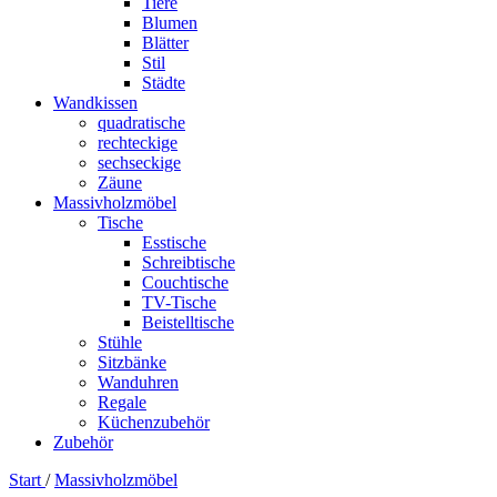
Tiere
Blumen
Blätter
Stil
Städte
Wandkissen
quadratische
rechteckige
sechseckige
Zäune
Massivholzmöbel
Tische
Esstische
Schreibtische
Couchtische
TV-Tische
Beistelltische
Stühle
Sitzbänke
Wanduhren
Regale
Küchenzubehör
Zubehör
Start
/
Massivholzmöbel