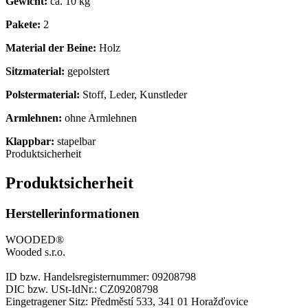
Gewicht:
ca. 10 kg
Pakete:
2
Material der Beine:
Holz
Sitzmaterial:
gepolstert
Polstermaterial:
Stoff, Leder, Kunstleder
Armlehnen:
ohne Armlehnen
Klappbar:
stapelbar
Produktsicherheit
Produktsicherheit
Herstellerinformationen
WOODED®
Wooded s.r.o.
ID bzw. Handelsregisternummer: 09208798
DIC bzw. USt-IdNr.: CZ09208798
Eingetragener Sitz: Předměstí 533, 341 01 Horažďovice