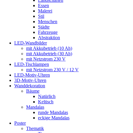
Landschaften
Essen
Malerei
Stil
Menschen
Städte
Fahrzeuge
Abstraktion
LED-Wandbilder
mit Akkubetrieb (10 Ah)
mit Akkubetrieb (30 Ah)
mit Netzstrom 230 V
LED-Tischlampen
mit Netzstrom 230 V / 12 V
LED-Motiv-Uhren
3D-Motiv-Uhren
Wanddekoration
Bäume
Natürlich
Keltisch
Mandalas
runde Mandalas
eckige Mandalas
Poster
Thematik