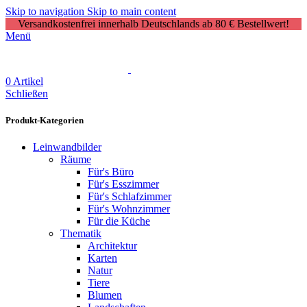
Skip to navigation
Skip to main content
Versandkostenfrei innerhalb Deutschlands ab 80 € Bestellwert!
Menü
0
Artikel
Schließen
Produkt-Kategorien
Leinwandbilder
Räume
Für's Büro
Für's Esszimmer
Für's Schlafzimmer
Für's Wohnzimmer
Für die Küche
Thematik
Architektur
Karten
Natur
Tiere
Blumen