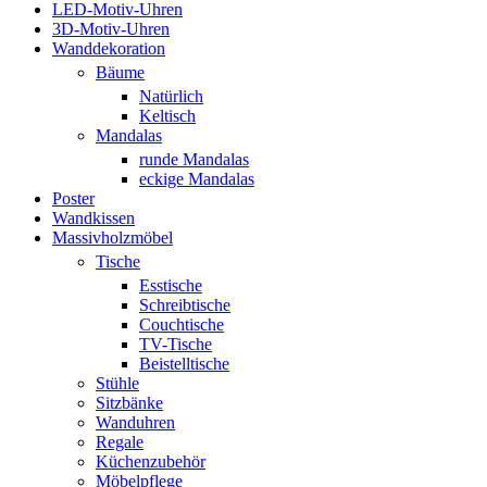
LED-Motiv-Uhren
3D-Motiv-Uhren
Wanddekoration
Bäume
Natürlich
Keltisch
Mandalas
runde Mandalas
eckige Mandalas
Poster
Wandkissen
Massivholzmöbel
Tische
Esstische
Schreibtische
Couchtische
TV-Tische
Beistelltische
Stühle
Sitzbänke
Wanduhren
Regale
Küchenzubehör
Möbelpflege