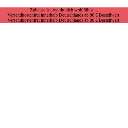
Zuhause ist, wo du dich wohlfühlst ...
Versandkostenfrei innerhalb Deutschlands ab 80 € Bestellwert!
Versandkostenfrei innerhalb Deutschlands ab 80 € Bestellwert!