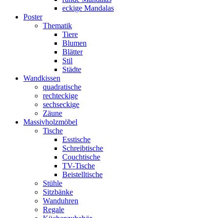
eckige Mandalas
Poster
Thematik
Tiere
Blumen
Blätter
Stil
Städte
Wandkissen
quadratische
rechteckige
sechseckige
Zäune
Massivholzmöbel
Tische
Esstische
Schreibtische
Couchtische
TV-Tische
Beistelltische
Stühle
Sitzbänke
Wanduhren
Regale