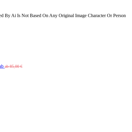
ated By Ai Is Not Based On Any Original Image Character Or Person
tab
ab
85,00
€