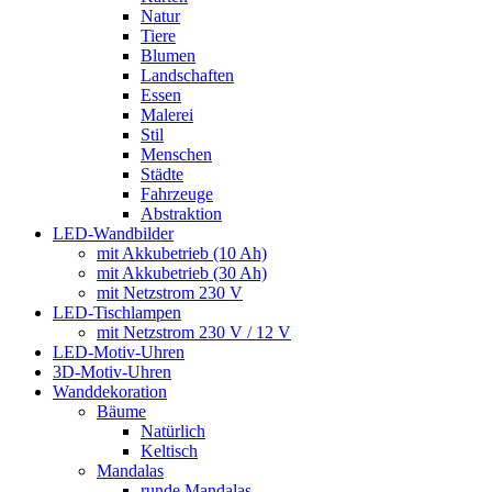
Natur
Tiere
Blumen
Landschaften
Essen
Malerei
Stil
Menschen
Städte
Fahrzeuge
Abstraktion
LED-Wandbilder
mit Akkubetrieb (10 Ah)
mit Akkubetrieb (30 Ah)
mit Netzstrom 230 V
LED-Tischlampen
mit Netzstrom 230 V / 12 V
LED-Motiv-Uhren
3D-Motiv-Uhren
Wanddekoration
Bäume
Natürlich
Keltisch
Mandalas
runde Mandalas