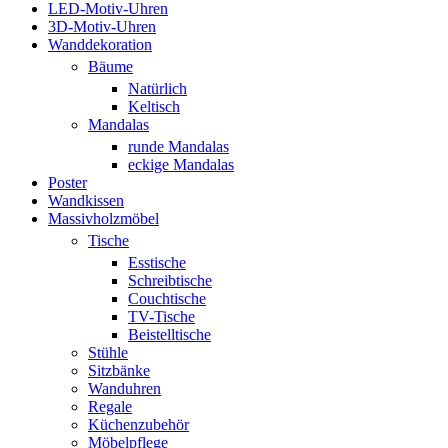
LED-Motiv-Uhren
3D-Motiv-Uhren
Wanddekoration
Bäume
Natürlich
Keltisch
Mandalas
runde Mandalas
eckige Mandalas
Poster
Wandkissen
Massivholzmöbel
Tische
Esstische
Schreibtische
Couchtische
TV-Tische
Beistelltische
Stühle
Sitzbänke
Wanduhren
Regale
Küchenzubehör
Möbelpflege