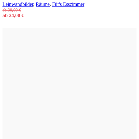
Leinwandbilder
,
Räume
,
Für's Esszimmer
ab
30,00
€
ab
24,00
€