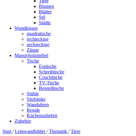
Tiere
Blumen
Blätter
Stil
Städte
Wandkissen
quadratische
rechteckige
sechseckige
Zäune
Massivholzmöbel
Tische
Esstische
Schreibtische
Couchtische
TV-Tische
Beistelltische
Stühle
Sitzbänke
Wanduhren
Regale
Küchenzubehör
Zubehör
Start
/
Leinwandbilder
/
Thematik
/
Tiere