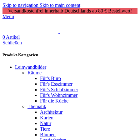
Skip to navigation
Skip to main content
Versandkostenfrei innerhalb Deutschlands ab 80 € Bestellwert!
Menü
0
Artikel
Schließen
Produkt-Kategorien
Leinwandbilder
Räume
Für's Büro
Für's Esszimmer
Für's Schlafzimmer
Für's Wohnzimmer
Für die Küche
Thematik
Architektur
Karten
Natur
Tiere
Blumen