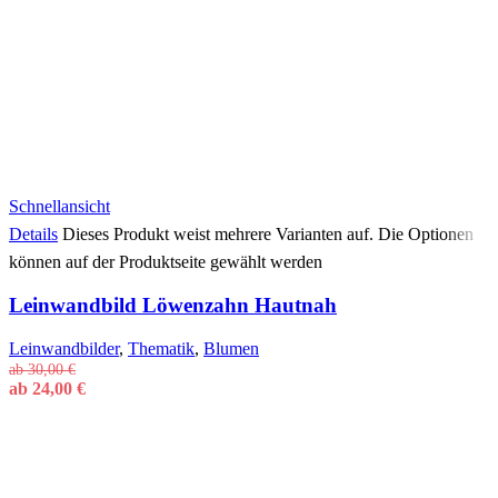
Schnellansicht
Details
Dieses Produkt weist mehrere Varianten auf. Die Optionen
können auf der Produktseite gewählt werden
Leinwandbild Löwenzahn Hautnah
Leinwandbilder
,
Thematik
,
Blumen
ab
30,00
€
ab
24,00
€