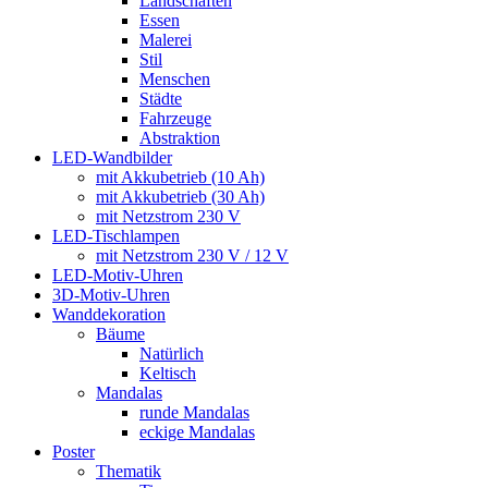
Landschaften
Essen
Malerei
Stil
Menschen
Städte
Fahrzeuge
Abstraktion
LED-Wandbilder
mit Akkubetrieb (10 Ah)
mit Akkubetrieb (30 Ah)
mit Netzstrom 230 V
LED-Tischlampen
mit Netzstrom 230 V / 12 V
LED-Motiv-Uhren
3D-Motiv-Uhren
Wanddekoration
Bäume
Natürlich
Keltisch
Mandalas
runde Mandalas
eckige Mandalas
Poster
Thematik