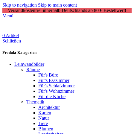
Skip to navigation
Skip to main content
Versandkostenfrei innerhalb Deutschlands ab 80 € Bestellwert!
Menü
0
Artikel
Schließen
Produkt-Kategorien
Leinwandbilder
Räume
Für's Büro
Für's Esszimmer
Für's Schlafzimmer
Für's Wohnzimmer
Für die Küche
Thematik
Architektur
Karten
Natur
Tiere
Blumen