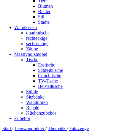
Tiere
Blumen
Blätter
Stil
Städte
Wandkissen
quadratische
rechteckige
sechseckige
Zäune
Massivholzmöbel
Tische
Esstische
Schreibtische
Couchtische
TV-Tische
Beistelltische
Stühle
Sitzbänke
Wanduhren
Regale
Küchenzubehör
Zubehör
Start
/
Leinwandbilder
/
Thematik
/
Fahrzeuge