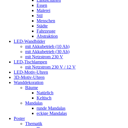
Landschaften
Essen
Malerei
Stil
Menschen
Städte
Fahrzeuge
Abstraktion
LED-Wandbilder
mit Akkubetrieb (10 Ah)
mit Akkubetrieb (30 Ah)
mit Netzstrom 230 V
LED-Tischlampen
mit Netzstrom 230 V / 12 V
LED-Motiv-Uhren
3D-Motiv-Uhren
Wanddekoration
Bäume
Natürlich
Keltisch
Mandalas
runde Mandalas
eckige Mandalas
Poster
Thematik