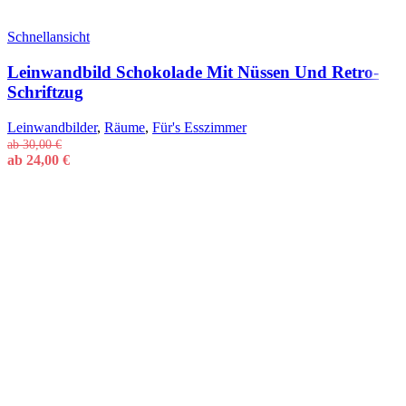
Schnellansicht
Leinwandbild Schokolade Mit Nüssen Und Retro-
Schriftzug
Leinwandbilder
,
Räume
,
Für's Esszimmer
ab
30,00
€
ab
24,00
€