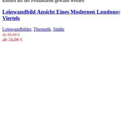
können auf der Produktseite gewählt werden
Leinwandbild Ansicht Eines Modernen Londoner
Viertels
Leinwandbilder
,
Thematik
,
Städte
ab
30,00
€
ab
24,00
€