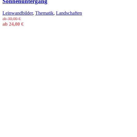
Sonnenuntergang
Leinwandbilder
,
Thematik
,
Landschaften
ab
30,00
€
ab
24,00
€