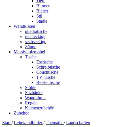
Tiere
Blumen
Blätter
Stil
Städte
Wandkissen
quadratische
rechteckige
sechseckige
Zäune
Massivholzmöbel
Tische
Esstische
Schreibtische
Couchtische
TV-Tische
Beistelltische
Stühle
Sitzbänke
Wanduhren
Regale
Küchenzubehör
Zubehör
Start
/
Leinwandbilder
/
Thematik
/
Landschaften