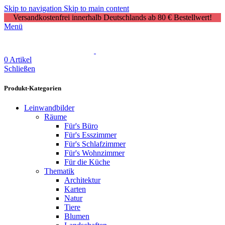
Skip to navigation
Skip to main content
Versandkostenfrei innerhalb Deutschlands ab 80 € Bestellwert!
Menü
0
Artikel
Schließen
Produkt-Kategorien
Leinwandbilder
Räume
Für's Büro
Für's Esszimmer
Für's Schlafzimmer
Für's Wohnzimmer
Für die Küche
Thematik
Architektur
Karten
Natur
Tiere
Blumen