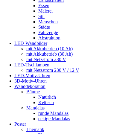
Landschaften
Essen
Malerei
Stil
Menschen
Städte
Fahrzeuge
Abstraktion
LED-Wandbilder
mit Akkubetrieb (10 Ah)
mit Akkubetrieb (30 Ah)
mit Netzstrom 230 V
LED-Tischlampen
mit Netzstrom 230 V / 12 V
LED-Motiv-Uhren
3D-Motiv-Uhren
Wanddekoration
Bäume
Natürlich
Keltisch
Mandalas
runde Mandalas
eckige Mandalas
Poster
Thematik