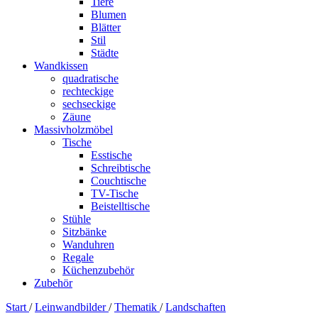
Tiere
Blumen
Blätter
Stil
Städte
Wandkissen
quadratische
rechteckige
sechseckige
Zäune
Massivholzmöbel
Tische
Esstische
Schreibtische
Couchtische
TV-Tische
Beistelltische
Stühle
Sitzbänke
Wanduhren
Regale
Küchenzubehör
Zubehör
Start
/
Leinwandbilder
/
Thematik
/
Landschaften