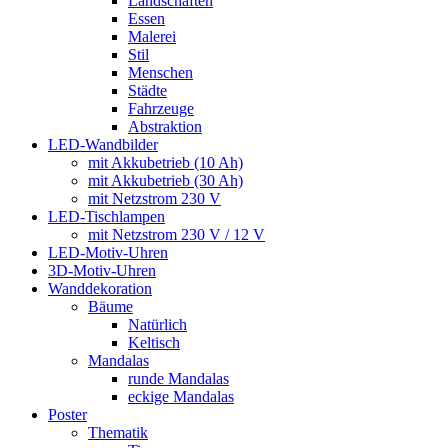
Landschaften
Essen
Malerei
Stil
Menschen
Städte
Fahrzeuge
Abstraktion
LED-Wandbilder
mit Akkubetrieb (10 Ah)
mit Akkubetrieb (30 Ah)
mit Netzstrom 230 V
LED-Tischlampen
mit Netzstrom 230 V / 12 V
LED-Motiv-Uhren
3D-Motiv-Uhren
Wanddekoration
Bäume
Natürlich
Keltisch
Mandalas
runde Mandalas
eckige Mandalas
Poster
Thematik