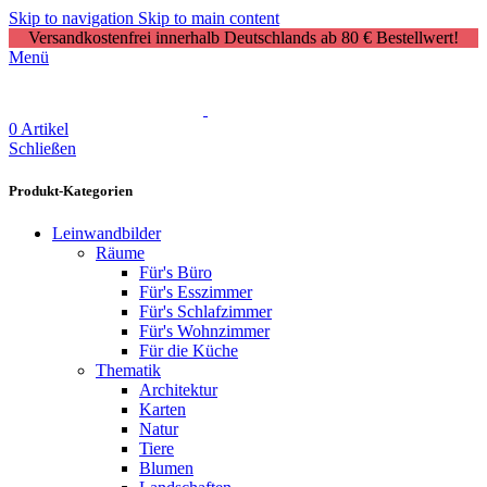
Skip to navigation
Skip to main content
Versandkostenfrei innerhalb Deutschlands ab 80 € Bestellwert!
Menü
0
Artikel
Schließen
Produkt-Kategorien
Leinwandbilder
Räume
Für's Büro
Für's Esszimmer
Für's Schlafzimmer
Für's Wohnzimmer
Für die Küche
Thematik
Architektur
Karten
Natur
Tiere
Blumen