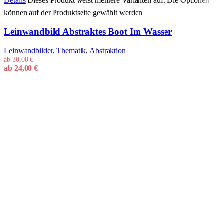
Details
Dieses Produkt weist mehrere Varianten auf. Die Optionen
können auf der Produktseite gewählt werden
Leinwandbild Abstraktes Boot Im Wasser
Leinwandbilder
,
Thematik
,
Abstraktion
ab
30,00
€
ab
24,00
€