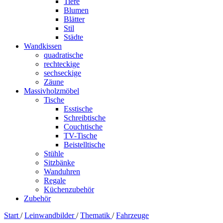
Tiere
Blumen
Blätter
Stil
Städte
Wandkissen
quadratische
rechteckige
sechseckige
Zäune
Massivholzmöbel
Tische
Esstische
Schreibtische
Couchtische
TV-Tische
Beistelltische
Stühle
Sitzbänke
Wanduhren
Regale
Küchenzubehör
Zubehör
Start
/
Leinwandbilder
/
Thematik
/
Fahrzeuge