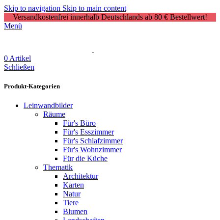
Skip to navigation
Skip to main content
Versandkostenfrei innerhalb Deutschlands ab 80 € Bestellwert!
Menü
0
Artikel
Schließen
Produkt-Kategorien
Leinwandbilder
Räume
Für's Büro
Für's Esszimmer
Für's Schlafzimmer
Für's Wohnzimmer
Für die Küche
Thematik
Architektur
Karten
Natur
Tiere
Blumen