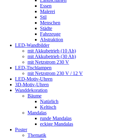
Landschaften
Essen
Malerei
Stil
Menschen
Städte
Fahrzeuge
Abstraktion
LED-Wandbilder
mit Akkubetrieb (10 Ah)
mit Akkubetrieb (30 Ah)
mit Netzstrom 230 V
LED-Tischlampen
mit Netzstrom 230 V / 12 V
LED-Motiv-Uhren
3D-Motiv-Uhren
Wanddekoration
Bäume
Natürlich
Keltisch
Mandalas
runde Mandalas
eckige Mandalas
Poster
Thematik