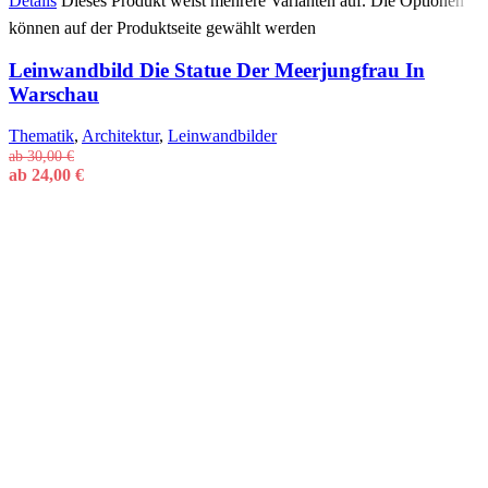
Details
Dieses Produkt weist mehrere Varianten auf. Die Optionen
können auf der Produktseite gewählt werden
Leinwandbild Die Statue Der Meerjungfrau In
Warschau
Thematik
,
Architektur
,
Leinwandbilder
ab
30,00
€
ab
24,00
€