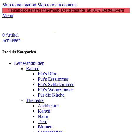
Skip to navigation
Skip to main content
Versandkostenfrei innerhalb Deutschlands ab 80 € Bestellwert!
Menü
0
Artikel
Schließen
Produkt-Kategorien
Leinwandbilder
Räume
Für's Büro
Für's Esszimmer
Für's Schlafzimmer
Für's Wohnzimmer
Für die Küche
Thematik
Architektur
Karten
Natur
Tiere
Blumen