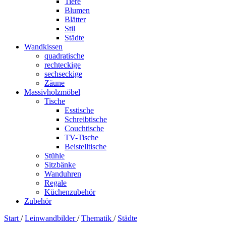
Tiere
Blumen
Blätter
Stil
Städte
Wandkissen
quadratische
rechteckige
sechseckige
Zäune
Massivholzmöbel
Tische
Esstische
Schreibtische
Couchtische
TV-Tische
Beistelltische
Stühle
Sitzbänke
Wanduhren
Regale
Küchenzubehör
Zubehör
Start
/
Leinwandbilder
/
Thematik
/
Städte