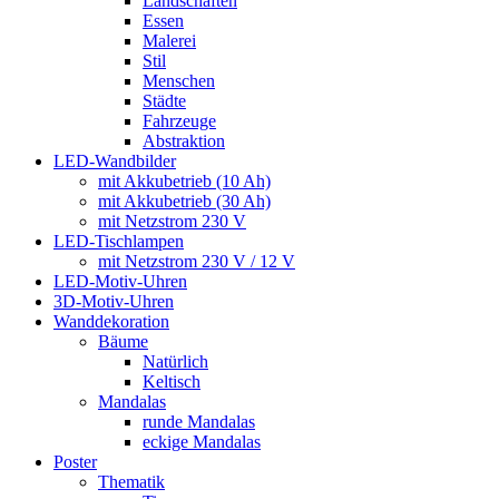
Landschaften
Essen
Malerei
Stil
Menschen
Städte
Fahrzeuge
Abstraktion
LED-Wandbilder
mit Akkubetrieb (10 Ah)
mit Akkubetrieb (30 Ah)
mit Netzstrom 230 V
LED-Tischlampen
mit Netzstrom 230 V / 12 V
LED-Motiv-Uhren
3D-Motiv-Uhren
Wanddekoration
Bäume
Natürlich
Keltisch
Mandalas
runde Mandalas
eckige Mandalas
Poster
Thematik