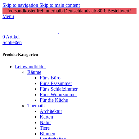
Skip to navigation
Skip to main content
Versandkostenfrei innerhalb Deutschlands ab 80 € Bestellwert!
Menü
0
Artikel
Schließen
Produkt-Kategorien
Leinwandbilder
Räume
Für's Büro
Für's Esszimmer
Für's Schlafzimmer
Für's Wohnzimmer
Für die Küche
Thematik
Architektur
Karten
Natur
Tiere
Blumen