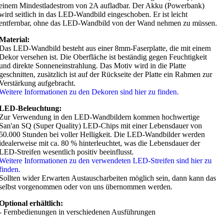
einem Mindestladestrom von 2A aufladbar. Der Akku (Powerbank)
wird seitlich in das LED-Wandbild eingeschoben. Er ist leicht
entfernbar, ohne das LED-Wandbild von der Wand nehmen zu müssen.
Material:
Das LED-Wandbild besteht aus einer 8mm-Faserplatte, die mit einem
Dekor versehen ist. Die Oberfläche ist beständig gegen Feuchtigkeit
und direkte Sonneneinstrahlung. Das Motiv wird in die Platte
geschnitten, zusätzlich ist auf der Rückseite der Platte ein Rahmen zur
Verstärkung aufgebracht.
Weitere Informationen zu den Dekoren sind hier zu finden.
LED-Beleuchtung:
Zur Verwendung in den LED-Wandbildern kommen hochwertige
San'an SQ (Super Quality) LED-Chips mit einer Lebensdauer von
50.000 Stunden bei voller Helligkeit. Die LED-Wandbilder werden
idealerweise mit ca. 80 % hinterleuchtet, was die Lebensdauer der
LED-Streifen wesentlich positiv beeinflusst.
Weitere Informationen zu den verwendeten LED-Streifen sind hier zu
finden.
Sollten wider Erwarten Austauscharbeiten möglich sein, dann kann das
selbst vorgenommen oder von uns übernommen werden.
Optional erhältlich:
- Fernbedienungen in verschiedenen Ausführungen