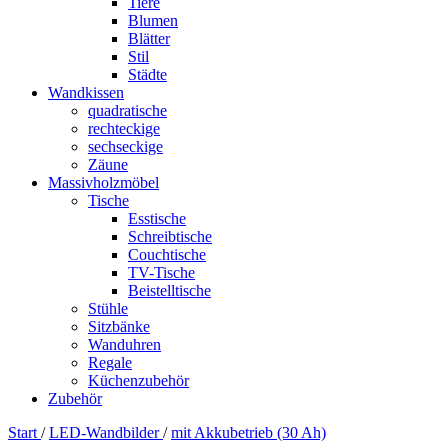
Tiere
Blumen
Blätter
Stil
Städte
Wandkissen
quadratische
rechteckige
sechseckige
Zäune
Massivholzmöbel
Tische
Esstische
Schreibtische
Couchtische
TV-Tische
Beistelltische
Stühle
Sitzbänke
Wanduhren
Regale
Küchenzubehör
Zubehör
Start
/
LED-Wandbilder
/
mit Akkubetrieb (30 Ah)