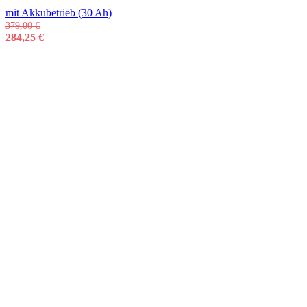
mit Akkubetrieb (30 Ah)
379,00
€
284,25
€