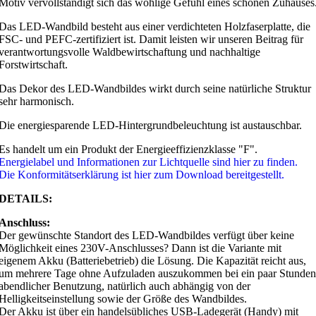
Motiv vervollständigt sich das wohlige Gefühl eines schönen Zuhauses
Das LED-Wandbild besteht aus einer verdichteten Holzfaserplatte, die
FSC- und PEFC-zertifiziert ist. Damit leisten wir unseren Beitrag für
verantwortungsvolle Waldbewirtschaftung und nachhaltige
Forstwirtschaft.
Das Dekor des LED-Wandbildes wirkt durch seine natürliche Struktur
sehr harmonisch.
Die energiesparende LED-Hintergrundbeleuchtung ist austauschbar.
Es handelt um ein Produkt der Energieeffizienzklasse "F".
Energielabel und Informationen zur Lichtquelle sind hier zu finden.
Die Konformitätserklärung ist hier zum Download bereitgestellt.
DETAILS:
Anschluss:
Der gewünschte Standort des LED-Wandbildes verfügt über keine
Möglichkeit eines 230V-Anschlusses? Dann ist die Variante mit
eigenem Akku (Batteriebetrieb) die Lösung. Die Kapazität reicht aus,
um mehrere Tage ohne Aufzuladen auszukommen bei ein paar Stunden
abendlicher Benutzung, natürlich auch abhängig von der
Helligkeitseinstellung sowie der Größe des Wandbildes.
Der Akku ist über ein handelsübliches USB-Ladegerät (Handy) mit