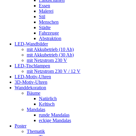
Landschaften
Essen
Malerei
Stil
Menschen
Städte
Fahrzeuge
Abstraktion
LED-Wandbilder
mit Akkubetrieb (10 Ah)
mit Akkubetrieb (30 Ah)
mit Netzstrom 230 V
LED-Tischlampen
mit Netzstrom 230 V / 12 V
LED-Motiv-Uhren
3D-Motiv-Uhren
Wanddekoration
Bäume
Natürlich
Keltisch
Mandalas
runde Mandalas
eckige Mandalas
Poster
Thematik