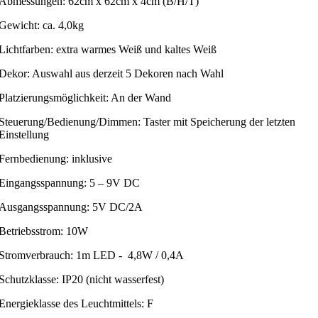
Abmessungen: 62cm x 62cm x 4cm (B/H/T)
Gewicht: ca. 4,0kg
Lichtfarben: extra warmes Weiß und kaltes Weiß
Dekor: Auswahl aus derzeit 5 Dekoren nach Wahl
Platzierungsmöglichkeit: An der Wand
Steuerung/Bedienung/Dimmen: Taster mit Speicherung der letzten
Einstellung
Fernbedienung: inklusive
Eingangsspannung: 5 – 9V DC
Ausgangsspannung: 5V DC/2A
Betriebsstrom: 10W
Stromverbrauch: 1m LED - 4,8W / 0,4A
Schutzklasse: IP20 (nicht wasserfest)
Energieklasse des Leuchtmittels: F