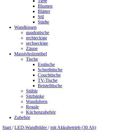
Tiere
Blumen
Blätter
Stil
Städte
Wandkissen
quadratische
rechteckige
sechseckige
Zäune
Massivholzmöbel
Tische
Esstische
Schreibtische
Couchtische
TV-Tische
Beistelltische
Stühle
Sitzbänke
Wanduhren
Regale
Küchenzubehör
Zubehör
Start
/
LED-Wandbilder
/
mit Akkubetrieb (30 Ah)