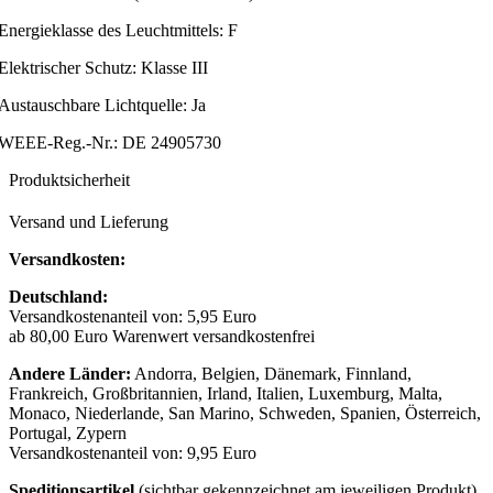
Energieklasse des Leuchtmittels: F
Elektrischer Schutz: Klasse III
Austauschbare Lichtquelle: Ja
WEEE-Reg.-Nr.: DE 24905730
Produktsicherheit
Versand und Lieferung
Versandkosten:
Deutschland:
Versandkostenanteil von: 5,95 Euro
ab 80,00 Euro Warenwert versandkostenfrei
Andere Länder:
Andorra, Belgien, Dänemark, Finnland,
Frankreich, Großbritannien, Irland, Italien, Luxemburg, Malta,
Monaco, Niederlande, San Marino, Schweden, Spanien, Österreich,
Portugal, Zypern
Versandkostenanteil von: 9,95 Euro
Speditionsartikel
(sichtbar gekennzeichnet am jeweiligen Produkt),