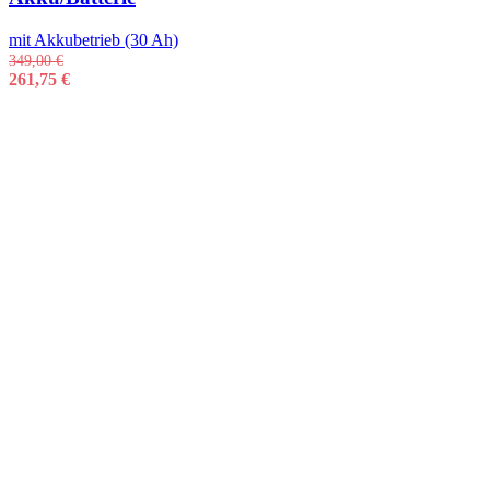
mit Akkubetrieb (30 Ah)
349,00
€
261,75
€