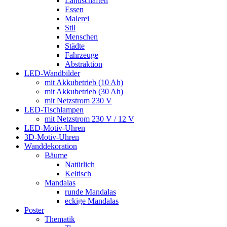
Landschaften
Essen
Malerei
Stil
Menschen
Städte
Fahrzeuge
Abstraktion
LED-Wandbilder
mit Akkubetrieb (10 Ah)
mit Akkubetrieb (30 Ah)
mit Netzstrom 230 V
LED-Tischlampen
mit Netzstrom 230 V / 12 V
LED-Motiv-Uhren
3D-Motiv-Uhren
Wanddekoration
Bäume
Natürlich
Keltisch
Mandalas
runde Mandalas
eckige Mandalas
Poster
Thematik