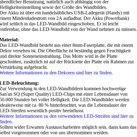
abendlicher Benutzung, natürlich auch abhängig von der
Helligkeitseinstellung sowie der Größe des Wandbildes.
Der Akku ist über ein handelsübliches USB-Ladegerät (Handy) mit
einem Mindestladestrom von 2A aufladbar. Der Akku (Powerbank)
wird seitlich in das LED-Wandbild eingeschoben. Er ist leicht
entfernbar, ohne das LED-Wandbild von der Wand nehmen zu müssen.
Material:
Das LED-Wandbild besteht aus einer 8mm-Faserplatte, die mit einem
Dekor versehen ist. Die Oberfläche ist beständig gegen Feuchtigkeit
und direkte Sonneneinstrahlung. Das Motiv wird in die Platte
geschnitten, zusätzlich ist auf der Rückseite der Platte ein Rahmen zur
Verstärkung aufgebracht.
Weitere Informationen zu den Dekoren sind hier zu finden.
LED-Beleuchtung:
Zur Verwendung in den LED-Wandbildern kommen hochwertige
San'an SQ (Super Quality) LED-Chips mit einer Lebensdauer von
50.000 Stunden bei voller Helligkeit. Die LED-Wandbilder werden
idealerweise mit ca. 80 % hinterleuchtet, was die Lebensdauer der
LED-Streifen wesentlich positiv beeinflusst.
Weitere Informationen zu den verwendeten LED-Streifen sind hier zu
finden.
Sollten wider Erwarten Austauscharbeiten möglich sein, dann kann das
selbst vorgenommen oder von uns übernommen werden.