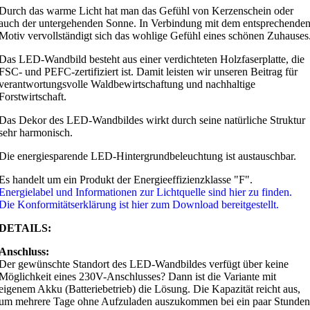
Durch das warme Licht hat man das Gefühl von Kerzenschein oder
auch der untergehenden Sonne. In Verbindung mit dem entsprechende
Motiv vervollständigt sich das wohlige Gefühl eines schönen Zuhauses
Das LED-Wandbild besteht aus einer verdichteten Holzfaserplatte, die
FSC- und PEFC-zertifiziert ist. Damit leisten wir unseren Beitrag für
verantwortungsvolle Waldbewirtschaftung und nachhaltige
Forstwirtschaft.
Das Dekor des LED-Wandbildes wirkt durch seine natürliche Struktur
sehr harmonisch.
Die energiesparende LED-Hintergrundbeleuchtung ist austauschbar.
Es handelt um ein Produkt der Energieeffizienzklasse "F".
Energielabel und Informationen zur Lichtquelle sind hier zu finden.
Die Konformitätserklärung ist hier zum Download bereitgestellt.
DETAILS:
Anschluss:
Der gewünschte Standort des LED-Wandbildes verfügt über keine
Möglichkeit eines 230V-Anschlusses? Dann ist die Variante mit
eigenem Akku (Batteriebetrieb) die Lösung. Die Kapazität reicht aus,
um mehrere Tage ohne Aufzuladen auszukommen bei ein paar Stunden