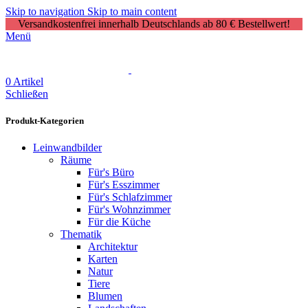
Skip to navigation
Skip to main content
Versandkostenfrei innerhalb Deutschlands ab 80 € Bestellwert!
Menü
0
Artikel
Schließen
Produkt-Kategorien
Leinwandbilder
Räume
Für's Büro
Für's Esszimmer
Für's Schlafzimmer
Für's Wohnzimmer
Für die Küche
Thematik
Architektur
Karten
Natur
Tiere
Blumen