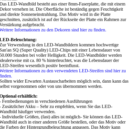
Das LED-Wandbild besteht aus einer 8mm-Faserplatte, die mit einem
Dekor versehen ist. Die Oberfläche ist beständig gegen Feuchtigkeit
und direkte Sonneneinstrahlung. Das Motiv wird in die Platte
geschnitten, zusätzlich ist auf der Rückseite der Platte ein Rahmen zur
Verstärkung aufgebracht.
Weitere Informationen zu den Dekoren sind hier zu finden.
LED-Beleuchtung:
Zur Verwendung in den LED-Wandbildern kommen hochwertige
San'an SQ (Super Quality) LED-Chips mit einer Lebensdauer von
50.000 Stunden bei voller Helligkeit. Die LED-Wandbilder werden
idealerweise mit ca. 80 % hinterleuchtet, was die Lebensdauer der
LED-Streifen wesentlich positiv beeinflusst.
Weitere Informationen zu den verwendeten LED-Streifen sind hier zu
finden.
Sollten wider Erwarten Austauscharbeiten möglich sein, dann kann das
selbst vorgenommen oder von uns übernommen werden.
Optional erhältlich:
- Fernbedienungen in verschiedenen Ausführungen
- Zusätzlicher Akku – Sehr zu empfehlen, wenn Sie das LED-
Wandbild häufiger verwenden.
- Individuelle Größen, (fast) alles ist möglich- Sie können das LED-
Wandbild auch in einer anderen Größe bestellen, oder das Motiv oder
die Farben der Hintergrundbeleuchtung anpassen. Das Motiv kann