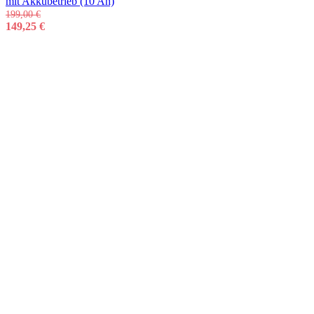
mit Akkubetrieb (10 Ah)
199,00
€
149,25
€