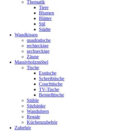
Thematik
Tiere
Blumen
Blätter
Stil
Städte
Wandkissen
quadratische
rechteckige
sechseckige
Zäune
Massivholzmöbel
Tische
Esstische
Schreibtische
Couchtische
TV-Tische
Beistelltische
Stühle
Sitzbänke
Wanduhren
Regale
Küchenzubehör
Zubehör