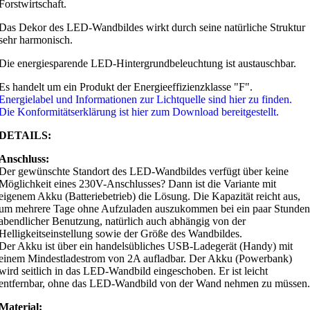
Forstwirtschaft.
Das Dekor des LED-Wandbildes wirkt durch seine natürliche Struktur
sehr harmonisch.
Die energiesparende LED-Hintergrundbeleuchtung ist austauschbar.
Es handelt um ein Produkt der Energieeffizienzklasse "F".
Energielabel und Informationen zur Lichtquelle sind hier zu finden.
Die Konformitätserklärung ist hier zum Download bereitgestellt.
DETAILS:
Anschluss:
Der gewünschte Standort des LED-Wandbildes verfügt über keine
Möglichkeit eines 230V-Anschlusses? Dann ist die Variante mit
eigenem Akku (Batteriebetrieb) die Lösung. Die Kapazität reicht aus,
um mehrere Tage ohne Aufzuladen auszukommen bei ein paar Stunden
abendlicher Benutzung, natürlich auch abhängig von der
Helligkeitseinstellung sowie der Größe des Wandbildes.
Der Akku ist über ein handelsübliches USB-Ladegerät (Handy) mit
einem Mindestladestrom von 2A aufladbar. Der Akku (Powerbank)
wird seitlich in das LED-Wandbild eingeschoben. Er ist leicht
entfernbar, ohne das LED-Wandbild von der Wand nehmen zu müssen.
Material: