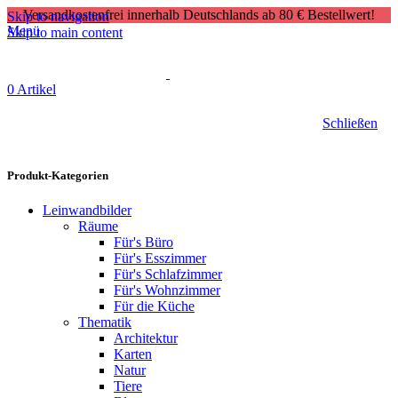
Versandkostenfrei innerhalb Deutschlands ab 80 € Bestellwert!
Skip to navigation
Menü
Skip to main content
0
Artikel
Schließen
Produkt-Kategorien
Leinwandbilder
Räume
Für's Büro
Für's Esszimmer
Für's Schlafzimmer
Für's Wohnzimmer
Für die Küche
Thematik
Architektur
Karten
Natur
Tiere