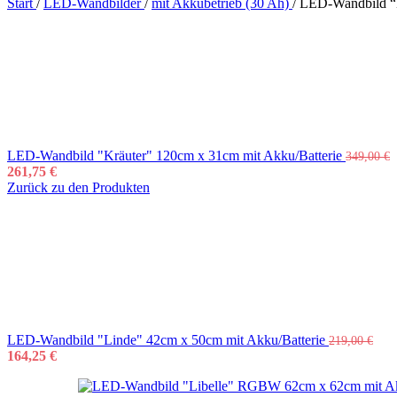
Start
/
LED-Wandbilder
/
mit Akkubetrieb (30 Ah)
/
LED-Wandbild “
LED-Wandbild "Kräuter" 120cm x 31cm mit Akku/Batterie
349,00
€
261,75
€
Zurück zu den Produkten
LED-Wandbild "Linde" 42cm x 50cm mit Akku/Batterie
219,00
€
164,25
€