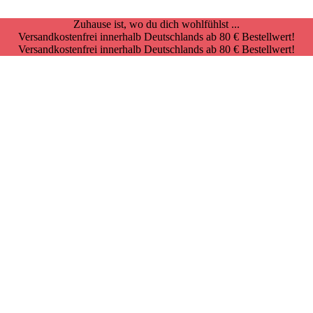
Zuhause ist, wo du dich wohlfühlst ...
Versandkostenfrei innerhalb Deutschlands ab 80 € Bestellwert!
Versandkostenfrei innerhalb Deutschlands ab 80 € Bestellwert!