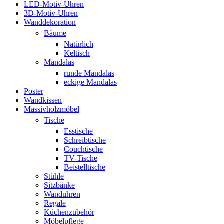
LED-Motiv-Uhren
3D-Motiv-Uhren
Wanddekoration
Bäume
Natürlich
Keltisch
Mandalas
runde Mandalas
eckige Mandalas
Poster
Wandkissen
Massivholzmöbel
Tische
Esstische
Schreibtische
Couchtische
TV-Tische
Beistelltische
Stühle
Sitzbänke
Wanduhren
Regale
Küchenzubehör
Möbelpflege