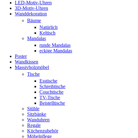
LED-Motiv-Uhren
3D-Motiv-Uhren
Wanddekoration
Bäume
Natürlich
Keltisch
Mandalas
runde Mandalas
eckige Mandalas
Poster
Wandkissen
Massivholzmöbel
Tische
Esstische
Schreibtische
Couchtische
TV-Tische
Beistelltische
Stühle
Sitzbänke
Wanduhren
Regale
Küchenzubehör
Möbelpflege