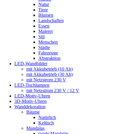
Natur
Tiere
Blumen
Landschaften
Essen
Malerei
Stil
Menschen
Städte
Fahrzeuge
Abstraktion
LED-Wandbilder
mit Akkubetrieb (10 Ah)
mit Akkubetrieb (30 Ah)
mit Netzstrom 230 V
LED-Tischlampen
mit Netzstrom 230 V / 12 V
LED-Motiv-Uhren
3D-Motiv-Uhren
Wanddekoration
Bäume
Natürlich
Keltisch
Mandalas
runde Mandalas