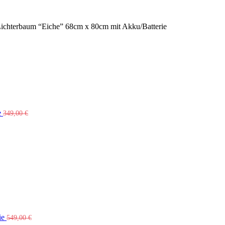
chterbaum “Eiche” 68cm x 80cm mit Akku/Batterie
e
349,00
€
ie
549,00
€