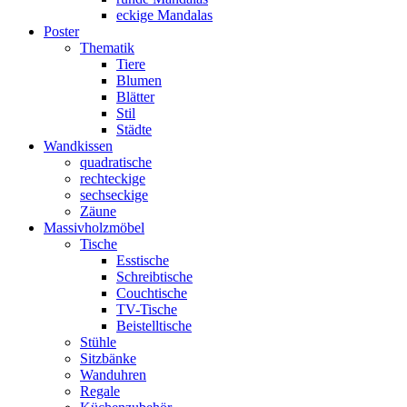
eckige Mandalas
Poster
Thematik
Tiere
Blumen
Blätter
Stil
Städte
Wandkissen
quadratische
rechteckige
sechseckige
Zäune
Massivholzmöbel
Tische
Esstische
Schreibtische
Couchtische
TV-Tische
Beistelltische
Stühle
Sitzbänke
Wanduhren
Regale