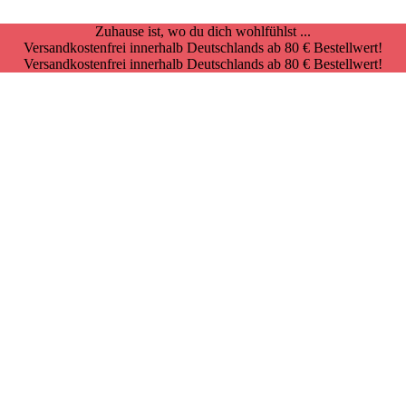
Zuhause ist, wo du dich wohlfühlst ...
Versandkostenfrei innerhalb Deutschlands ab 80 € Bestellwert!
Versandkostenfrei innerhalb Deutschlands ab 80 € Bestellwert!