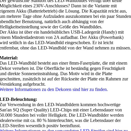
Der gewünschte Standort des LED-Wandbildes verfügt über keine
Möglichkeit eines 230V-Anschlusses? Dann ist die Variante mit
eigenem Akku (Batteriebetrieb) die Lösung. Die Kapazität reicht aus,
um mehrere Tage ohne Aufzuladen auszukommen bei ein paar Stunden
abendlicher Benutzung, natürlich auch abhängig von der
Helligkeitseinstellung sowie der Größe des Wandbildes.
Der Akku ist über ein handelsübliches USB-Ladegerät (Handy) mit
einem Mindestladestrom von 2A aufladbar. Der Akku (Powerbank)
wird seitlich in das LED-Wandbild eingeschoben. Er ist leicht
entfernbar, ohne das LED-Wandbild von der Wand nehmen zu müssen.
Material:
Das LED-Wandbild besteht aus einer 8mm-Faserplatte, die mit einem
Dekor versehen ist. Die Oberfläche ist beständig gegen Feuchtigkeit
und direkte Sonneneinstrahlung. Das Motiv wird in die Platte
geschnitten, zusätzlich ist auf der Rückseite der Platte ein Rahmen zur
Verstärkung aufgebracht.
Weitere Informationen zu den Dekoren sind hier zu finden.
LED-Beleuchtung:
Zur Verwendung in den LED-Wandbildern kommen hochwertige
San'an SQ (Super Quality) LED-Chips mit einer Lebensdauer von
50.000 Stunden bei voller Helligkeit. Die LED-Wandbilder werden
idealerweise mit ca. 80 % hinterleuchtet, was die Lebensdauer der
LED-Streifen wesentlich positiv beeinflusst.
Weitere Informationen zu den verwendeten LED-Streifen sind hier zu