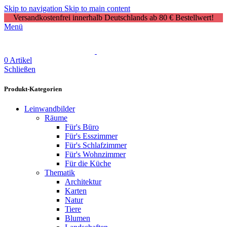
Skip to navigation
Skip to main content
Versandkostenfrei innerhalb Deutschlands ab 80 € Bestellwert!
Menü
0
Artikel
Schließen
Produkt-Kategorien
Leinwandbilder
Räume
Für's Büro
Für's Esszimmer
Für's Schlafzimmer
Für's Wohnzimmer
Für die Küche
Thematik
Architektur
Karten
Natur
Tiere
Blumen