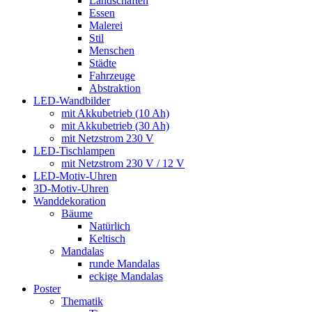
Landschaften
Essen
Malerei
Stil
Menschen
Städte
Fahrzeuge
Abstraktion
LED-Wandbilder
mit Akkubetrieb (10 Ah)
mit Akkubetrieb (30 Ah)
mit Netzstrom 230 V
LED-Tischlampen
mit Netzstrom 230 V / 12 V
LED-Motiv-Uhren
3D-Motiv-Uhren
Wanddekoration
Bäume
Natürlich
Keltisch
Mandalas
runde Mandalas
eckige Mandalas
Poster
Thematik