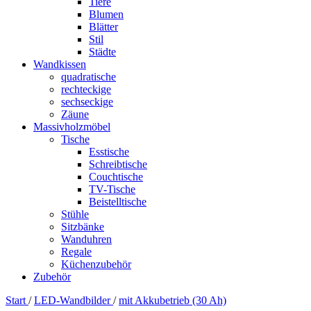
Tiere
Blumen
Blätter
Stil
Städte
Wandkissen
quadratische
rechteckige
sechseckige
Zäune
Massivholzmöbel
Tische
Esstische
Schreibtische
Couchtische
TV-Tische
Beistelltische
Stühle
Sitzbänke
Wanduhren
Regale
Küchenzubehör
Zubehör
Start
/
LED-Wandbilder
/
mit Akkubetrieb (30 Ah)