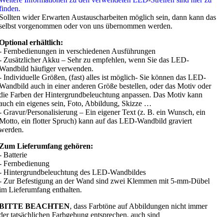
finden.
Sollten wider Erwarten Austauscharbeiten möglich sein, dann kann das
selbst vorgenommen oder von uns übernommen werden.
Optional erhältlich:
- Fernbedienungen in verschiedenen Ausführungen
- Zusätzlicher Akku – Sehr zu empfehlen, wenn Sie das LED-
Wandbild häufiger verwenden.
- Individuelle Größen, (fast) alles ist möglich- Sie können das LED-
Wandbild auch in einer anderen Größe bestellen, oder das Motiv oder
die Farben der Hintergrundbeleuchtung anpassen. Das Motiv kann
auch ein eigenes sein, Foto, Abbildung, Skizze …
- Gravur/Personalisierung – Ein eigener Text (z. B. ein Wunsch, ein
Motto, ein flotter Spruch) kann auf das LED-Wandbild graviert
werden.
Zum Lieferumfang gehören:
- Batterie
- Fernbedienung
- Hintergrundbeleuchtung des LED-Wandbildes
- Zur Befestigung an der Wand sind zwei Klemmen mit 5-mm-Dübel
im Lieferumfang enthalten.
BITTE BEACHTEN
, dass Farbtöne auf Abbildungen nicht immer
der tatsächlichen Farbgebung entsprechen, auch sind