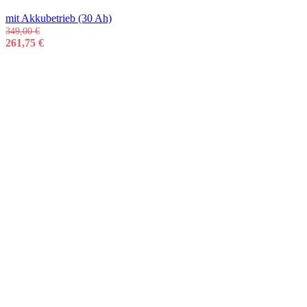
mit Akkubetrieb (30 Ah)
349,00
€
261,75
€