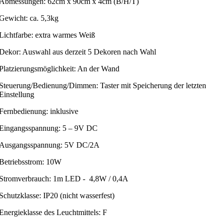
Abmessungen: 62cm x 90cm x 4cm (B/H/T)
Gewicht: ca. 5,3kg
Lichtfarbe: extra warmes Weiß
Dekor: Auswahl aus derzeit 5 Dekoren nach Wahl
Platzierungsmöglichkeit: An der Wand
Steuerung/Bedienung/Dimmen: Taster mit Speicherung der letzten
Einstellung
Fernbedienung: inklusive
Eingangsspannung: 5 – 9V DC
Ausgangsspannung: 5V DC/2A
Betriebsstrom: 10W
Stromverbrauch: 1m LED - 4,8W / 0,4A
Schutzklasse: IP20 (nicht wasserfest)
Energieklasse des Leuchtmittels: F