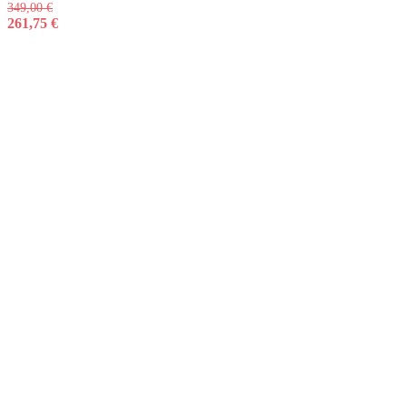
349,00
€
261,75
€