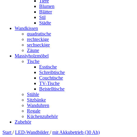
Tiere
Blumen
Blätter
Stil
Städte
Wandkissen
quadratische
rechteckige
sechseckige
Zäune
Massivholzmöbel
Tische
Esstische
Schreibtische
Couchtische
TV-Tische
Beistelltische
Stühle
Sitzbänke
Wanduhren
Regale
Küchenzubehör
Zubehör
Start
/
LED-Wandbilder
/
mit Akkubetrieb (30 Ah)