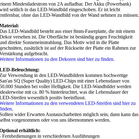
einem Mindestladestrom von 2A aufladbar. Der Akku (Powerbank)
wird seitlich in das LED-Wandbild eingeschoben. Er ist leicht
entfernbar, ohne das LED-Wandbild von der Wand nehmen zu müssen.
Material:
Das LED-Wandbild besteht aus einer 8mm-Faserplatte, die mit einem
Dekor versehen ist. Die Oberfläche ist beständig gegen Feuchtigkeit
und direkte Sonneneinstrahlung. Das Motiv wird in die Platte
geschnitten, zusätzlich ist auf der Rückseite der Platte ein Rahmen zur
Verstärkung aufgebracht.
Weitere Informationen zu den Dekoren sind hier zu finden.
LED-Beleuchtung:
Zur Verwendung in den LED-Wandbildern kommen hochwertige
San'an SQ (Super Quality) LED-Chips mit einer Lebensdauer von
50.000 Stunden bei voller Helligkeit. Die LED-Wandbilder werden
idealerweise mit ca. 80 % hinterleuchtet, was die Lebensdauer der
LED-Streifen wesentlich positiv beeinflusst.
Weitere Informationen zu den verwendeten LED-Streifen sind hier zu
finden.
Sollten wider Erwarten Austauscharbeiten möglich sein, dann kann das
selbst vorgenommen oder von uns übernommen werden.
Optional erhältlich:
- Fernbedienungen in verschiedenen Ausführungen