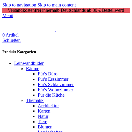
Skip to navigation
Skip to main content
Versandkostenfrei innerhalb Deutschlands ab 80 € Bestellwert!
Menü
0
Artikel
Schließen
Produkt-Kategorien
Leinwandbilder
Räume
Für's Büro
Für's Esszimmer
Für's Schlafzimmer
Für's Wohnzimmer
Für die Küche
Thematik
Architektur
Karten
Natur
Tiere
Blumen