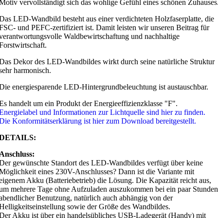
Motiv vervollständigt sich das wohlige Gefühl eines schönen Zuhauses
Das LED-Wandbild besteht aus einer verdichteten Holzfaserplatte, die
FSC- und PEFC-zertifiziert ist. Damit leisten wir unseren Beitrag für
verantwortungsvolle Waldbewirtschaftung und nachhaltige
Forstwirtschaft.
Das Dekor des LED-Wandbildes wirkt durch seine natürliche Struktur
sehr harmonisch.
Die energiesparende LED-Hintergrundbeleuchtung ist austauschbar.
Es handelt um ein Produkt der Energieeffizienzklasse "F".
Energielabel und Informationen zur Lichtquelle sind hier zu finden.
Die Konformitätserklärung ist hier zum Download bereitgestellt.
DETAILS:
Anschluss:
Der gewünschte Standort des LED-Wandbildes verfügt über keine
Möglichkeit eines 230V-Anschlusses? Dann ist die Variante mit
eigenem Akku (Batteriebetrieb) die Lösung. Die Kapazität reicht aus,
um mehrere Tage ohne Aufzuladen auszukommen bei ein paar Stunden
abendlicher Benutzung, natürlich auch abhängig von der
Helligkeitseinstellung sowie der Größe des Wandbildes.
Der Akku ist über ein handelsübliches USB-Ladegerät (Handy) mit