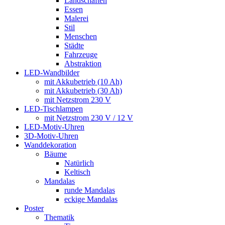
Landschaften
Essen
Malerei
Stil
Menschen
Städte
Fahrzeuge
Abstraktion
LED-Wandbilder
mit Akkubetrieb (10 Ah)
mit Akkubetrieb (30 Ah)
mit Netzstrom 230 V
LED-Tischlampen
mit Netzstrom 230 V / 12 V
LED-Motiv-Uhren
3D-Motiv-Uhren
Wanddekoration
Bäume
Natürlich
Keltisch
Mandalas
runde Mandalas
eckige Mandalas
Poster
Thematik