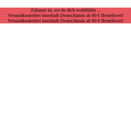
Zuhause ist, wo du dich wohlfühlst ...
Versandkostenfrei innerhalb Deutschlands ab 80 € Bestellwert!
Versandkostenfrei innerhalb Deutschlands ab 80 € Bestellwert!