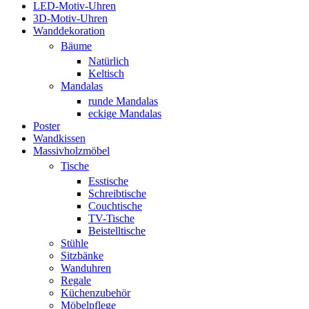
LED-Motiv-Uhren
3D-Motiv-Uhren
Wanddekoration
Bäume
Natürlich
Keltisch
Mandalas
runde Mandalas
eckige Mandalas
Poster
Wandkissen
Massivholzmöbel
Tische
Esstische
Schreibtische
Couchtische
TV-Tische
Beistelltische
Stühle
Sitzbänke
Wanduhren
Regale
Küchenzubehör
Möbelpflege