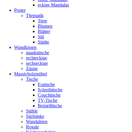
eckige Mandalas
Poster
Thematik
Tiere
Blumen
Blätter
Stil
Städte
Wandkissen
quadratische
rechteckige
sechseckige
Zäune
Massivholzmöbel
Tische
Esstische
Schreibtische
Couchtische
TV-Tische
Beistelltische
Stühle
Sitzbänke
Wanduhren
Regale