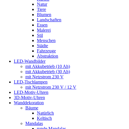
Natur
Tiere
Blumen
Landschaften
Essen
Malerei
Stil
Menschen
Städte
Fahrzeuge
Abstraktion
LED-Wandbilder
mit Akkubetrieb (10 Ah)
mit Akkubetrieb (30 Ah)
mit Netzstrom 230 V
LED-Tischlampen
mit Netzstrom 230 V / 12 V
LED-Motiv-Uhren
3D-Motiv-Uhren
Wanddekoration
Bäume
Natürlich
Keltisch
Mandalas
runde Mandalas