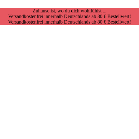
Zuhause ist, wo du dich wohlfühlst ...
Versandkostenfrei innerhalb Deutschlands ab 80 € Bestellwert!
Versandkostenfrei innerhalb Deutschlands ab 80 € Bestellwert!