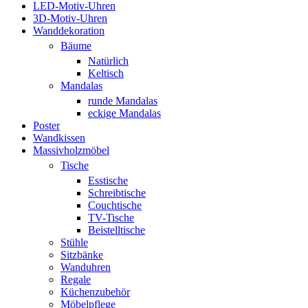
LED-Motiv-Uhren
3D-Motiv-Uhren
Wanddekoration
Bäume
Natürlich
Keltisch
Mandalas
runde Mandalas
eckige Mandalas
Poster
Wandkissen
Massivholzmöbel
Tische
Esstische
Schreibtische
Couchtische
TV-Tische
Beistelltische
Stühle
Sitzbänke
Wanduhren
Regale
Küchenzubehör
Möbelpflege