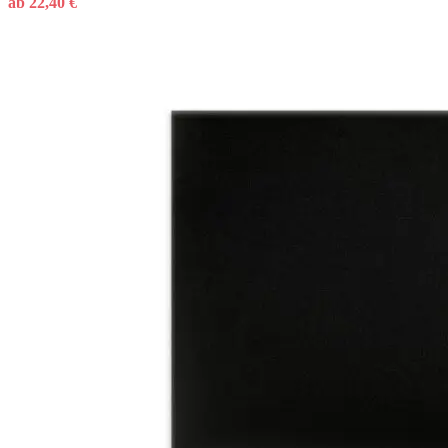
ab
22,40
€