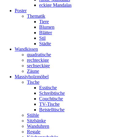
eckige Mandalas
Poster
Thematik
Tiere
Blumen
Blätter
Stil
Städte
Wandkissen
quadratische
rechteckige
sechseckige
Zäune
Massivholzmöbel
Tische
Esstische
Schreibtische
Couchtische
TV-Tische
Beistelltische
Stühle
Sitzbänke
Wanduhren
Regale