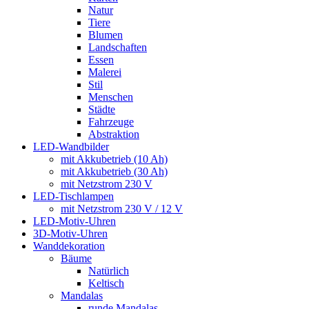
Natur
Tiere
Blumen
Landschaften
Essen
Malerei
Stil
Menschen
Städte
Fahrzeuge
Abstraktion
LED-Wandbilder
mit Akkubetrieb (10 Ah)
mit Akkubetrieb (30 Ah)
mit Netzstrom 230 V
LED-Tischlampen
mit Netzstrom 230 V / 12 V
LED-Motiv-Uhren
3D-Motiv-Uhren
Wanddekoration
Bäume
Natürlich
Keltisch
Mandalas
runde Mandalas