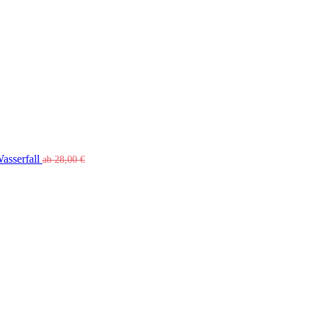
asserfall
ab
28,00
€