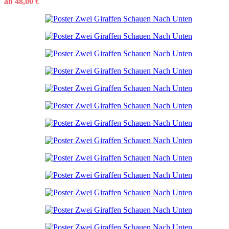
ab
48,00
€