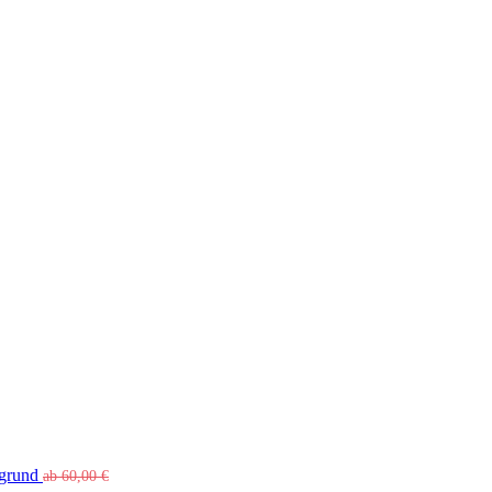
rgrund
ab
60,00
€