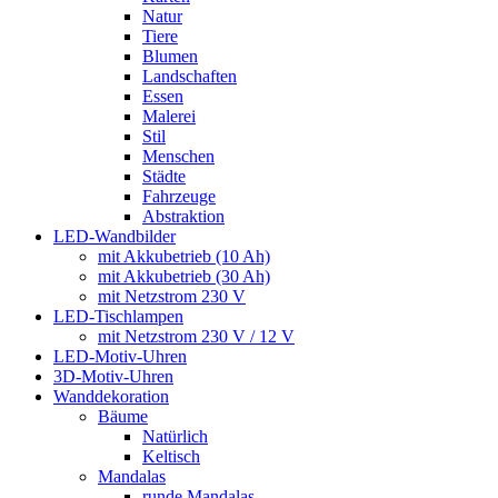
Natur
Tiere
Blumen
Landschaften
Essen
Malerei
Stil
Menschen
Städte
Fahrzeuge
Abstraktion
LED-Wandbilder
mit Akkubetrieb (10 Ah)
mit Akkubetrieb (30 Ah)
mit Netzstrom 230 V
LED-Tischlampen
mit Netzstrom 230 V / 12 V
LED-Motiv-Uhren
3D-Motiv-Uhren
Wanddekoration
Bäume
Natürlich
Keltisch
Mandalas
runde Mandalas