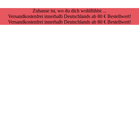
Zuhause ist, wo du dich wohlfühlst ...
Versandkostenfrei innerhalb Deutschlands ab 80 € Bestellwert!
Versandkostenfrei innerhalb Deutschlands ab 80 € Bestellwert!