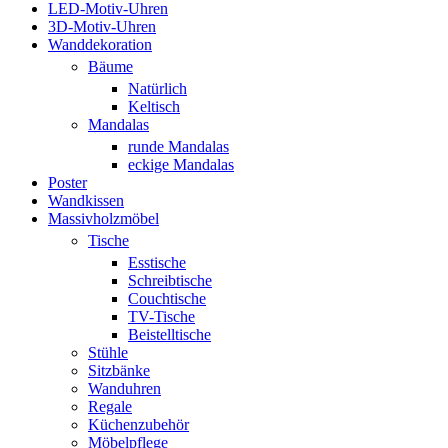
LED-Motiv-Uhren
3D-Motiv-Uhren
Wanddekoration
Bäume
Natürlich
Keltisch
Mandalas
runde Mandalas
eckige Mandalas
Poster
Wandkissen
Massivholzmöbel
Tische
Esstische
Schreibtische
Couchtische
TV-Tische
Beistelltische
Stühle
Sitzbänke
Wanduhren
Regale
Küchenzubehör
Möbelpflege