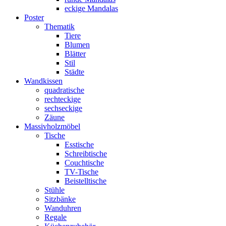
eckige Mandalas
Poster
Thematik
Tiere
Blumen
Blätter
Stil
Städte
Wandkissen
quadratische
rechteckige
sechseckige
Zäune
Massivholzmöbel
Tische
Esstische
Schreibtische
Couchtische
TV-Tische
Beistelltische
Stühle
Sitzbänke
Wanduhren
Regale