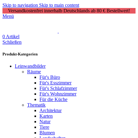
Skip to navigation
Skip to main content
Versandkostenfrei innerhalb Deutschlands ab 80 € Bestellwert!
Menü
0
Artikel
Schließen
Produkt-Kategorien
Leinwandbilder
Räume
Für's Büro
Für's Esszimmer
Für's Schlafzimmer
Für's Wohnzimmer
Für die Küche
Thematik
Architektur
Karten
Natur
Tiere
Blumen