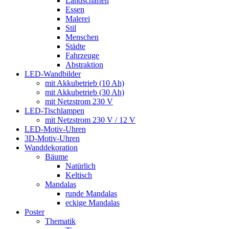
Landschaften
Essen
Malerei
Stil
Menschen
Städte
Fahrzeuge
Abstraktion
LED-Wandbilder
mit Akkubetrieb (10 Ah)
mit Akkubetrieb (30 Ah)
mit Netzstrom 230 V
LED-Tischlampen
mit Netzstrom 230 V / 12 V
LED-Motiv-Uhren
3D-Motiv-Uhren
Wanddekoration
Bäume
Natürlich
Keltisch
Mandalas
runde Mandalas
eckige Mandalas
Poster
Thematik