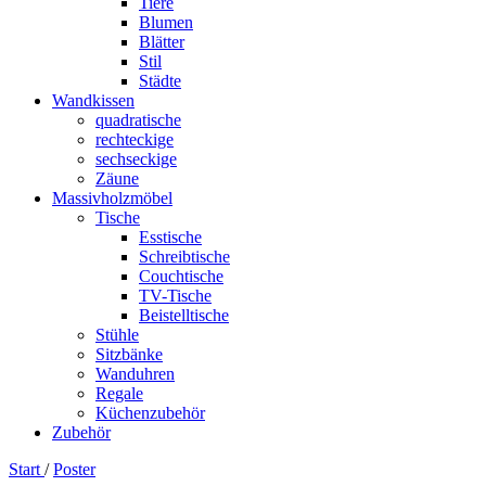
Tiere
Blumen
Blätter
Stil
Städte
Wandkissen
quadratische
rechteckige
sechseckige
Zäune
Massivholzmöbel
Tische
Esstische
Schreibtische
Couchtische
TV-Tische
Beistelltische
Stühle
Sitzbänke
Wanduhren
Regale
Küchenzubehör
Zubehör
Start
/
Poster