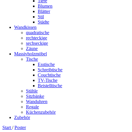
Tiere
Blumen
Blätter
Stil
Städte
Wandkissen
quadratische
rechteckige
sechseckige
Zäune
Massivholzmöbel
Tische
Esstische
Schreibtische
Couchtische
TV-Tische
Beistelltische
Stühle
Sitzbänke
Wanduhren
Regale
Küchenzubehör
Zubehör
Start
/
Poster