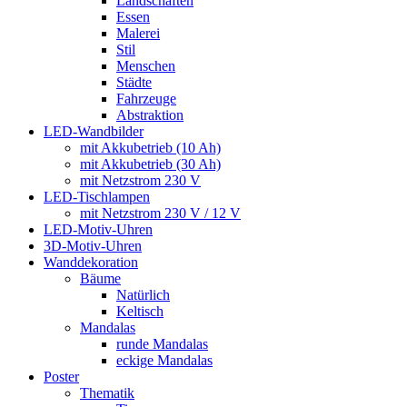
Landschaften
Essen
Malerei
Stil
Menschen
Städte
Fahrzeuge
Abstraktion
LED-Wandbilder
mit Akkubetrieb (10 Ah)
mit Akkubetrieb (30 Ah)
mit Netzstrom 230 V
LED-Tischlampen
mit Netzstrom 230 V / 12 V
LED-Motiv-Uhren
3D-Motiv-Uhren
Wanddekoration
Bäume
Natürlich
Keltisch
Mandalas
runde Mandalas
eckige Mandalas
Poster
Thematik