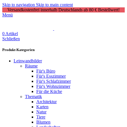
Skip to navigation
Skip to main content
Versandkostenfrei innerhalb Deutschlands ab 80 € Bestellwert!
Menü
0
Artikel
Schließen
Produkt-Kategorien
Leinwandbilder
Räume
Für's Büro
Für's Esszimmer
Für's Schlafzimmer
Für's Wohnzimmer
Für die Küche
Thematik
Architektur
Karten
Natur
Tiere
Blumen