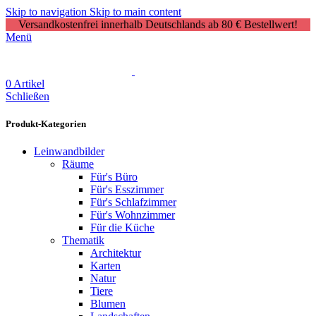
Skip to navigation
Skip to main content
Versandkostenfrei innerhalb Deutschlands ab 80 € Bestellwert!
Menü
0
Artikel
Schließen
Produkt-Kategorien
Leinwandbilder
Räume
Für's Büro
Für's Esszimmer
Für's Schlafzimmer
Für's Wohnzimmer
Für die Küche
Thematik
Architektur
Karten
Natur
Tiere
Blumen