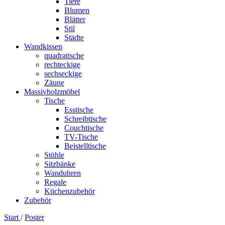
Tiere
Blumen
Blätter
Stil
Städte
Wandkissen
quadratische
rechteckige
sechseckige
Zäune
Massivholzmöbel
Tische
Esstische
Schreibtische
Couchtische
TV-Tische
Beistelltische
Stühle
Sitzbänke
Wanduhren
Regale
Küchenzubehör
Zubehör
Start
/
Poster