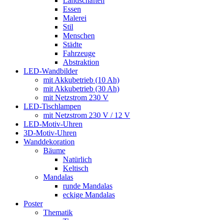
Landschaften
Essen
Malerei
Stil
Menschen
Städte
Fahrzeuge
Abstraktion
LED-Wandbilder
mit Akkubetrieb (10 Ah)
mit Akkubetrieb (30 Ah)
mit Netzstrom 230 V
LED-Tischlampen
mit Netzstrom 230 V / 12 V
LED-Motiv-Uhren
3D-Motiv-Uhren
Wanddekoration
Bäume
Natürlich
Keltisch
Mandalas
runde Mandalas
eckige Mandalas
Poster
Thematik