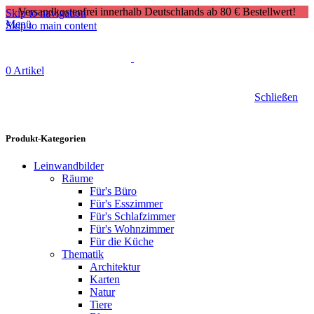
Versandkostenfrei innerhalb Deutschlands ab 80 € Bestellwert!
Skip to navigation
Menü
Skip to main content
0
Artikel
Schließen
Produkt-Kategorien
Leinwandbilder
Räume
Für's Büro
Für's Esszimmer
Für's Schlafzimmer
Für's Wohnzimmer
Für die Küche
Thematik
Architektur
Karten
Natur
Tiere