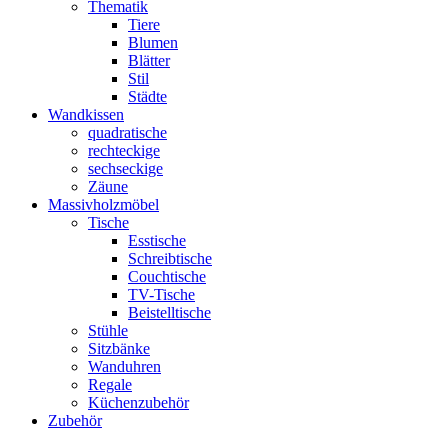
Thematik
Tiere
Blumen
Blätter
Stil
Städte
Wandkissen
quadratische
rechteckige
sechseckige
Zäune
Massivholzmöbel
Tische
Esstische
Schreibtische
Couchtische
TV-Tische
Beistelltische
Stühle
Sitzbänke
Wanduhren
Regale
Küchenzubehör
Zubehör