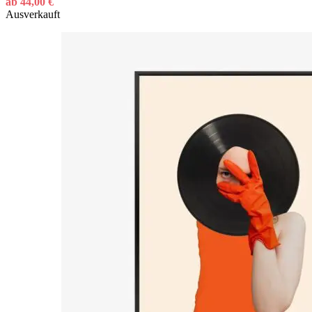
ab
44,00
€
Ausverkauft