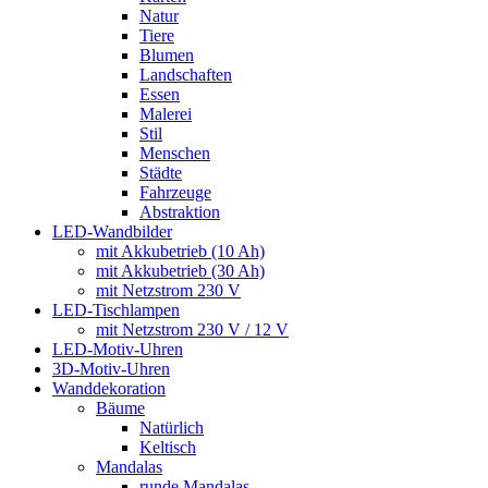
Natur
Tiere
Blumen
Landschaften
Essen
Malerei
Stil
Menschen
Städte
Fahrzeuge
Abstraktion
LED-Wandbilder
mit Akkubetrieb (10 Ah)
mit Akkubetrieb (30 Ah)
mit Netzstrom 230 V
LED-Tischlampen
mit Netzstrom 230 V / 12 V
LED-Motiv-Uhren
3D-Motiv-Uhren
Wanddekoration
Bäume
Natürlich
Keltisch
Mandalas
runde Mandalas