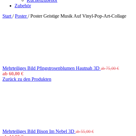
Küchenzubehör
Zubehör
Start
/
Poster
/
Poster Geistige Musik Auf Vinyl-Pop-Art-Collage
Mehrteiliges Bild Pfingstrosenblumen Hautnah 3D
ab
75,00
€
ab
60,00
€
Zurück zu den Produkten
Mehrteiliges Bild Bison Im Nebel 3D
ab
55,00
€