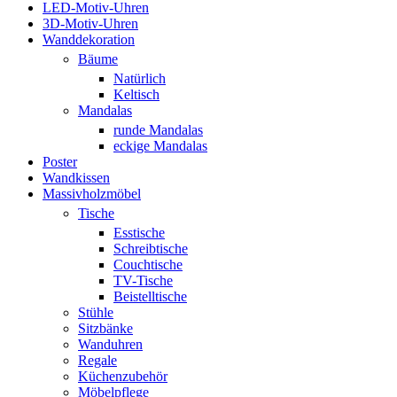
LED-Motiv-Uhren
3D-Motiv-Uhren
Wanddekoration
Bäume
Natürlich
Keltisch
Mandalas
runde Mandalas
eckige Mandalas
Poster
Wandkissen
Massivholzmöbel
Tische
Esstische
Schreibtische
Couchtische
TV-Tische
Beistelltische
Stühle
Sitzbänke
Wanduhren
Regale
Küchenzubehör
Möbelpflege