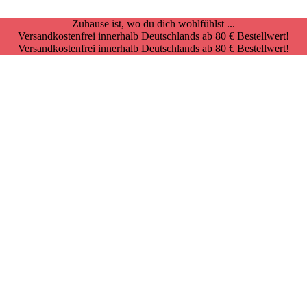
Zuhause ist, wo du dich wohlfühlst ...
Versandkostenfrei innerhalb Deutschlands ab 80 € Bestellwert!
Versandkostenfrei innerhalb Deutschlands ab 80 € Bestellwert!