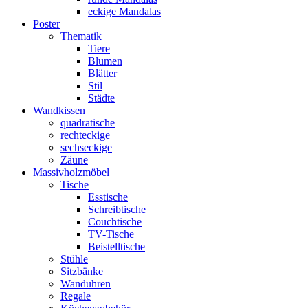
eckige Mandalas
Poster
Thematik
Tiere
Blumen
Blätter
Stil
Städte
Wandkissen
quadratische
rechteckige
sechseckige
Zäune
Massivholzmöbel
Tische
Esstische
Schreibtische
Couchtische
TV-Tische
Beistelltische
Stühle
Sitzbänke
Wanduhren
Regale