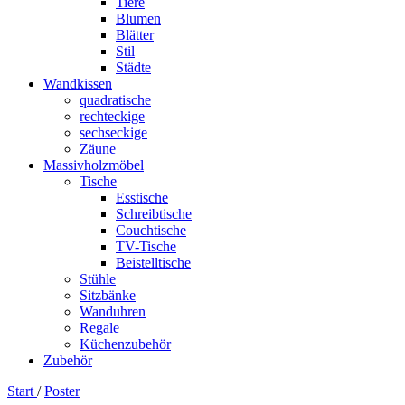
Tiere
Blumen
Blätter
Stil
Städte
Wandkissen
quadratische
rechteckige
sechseckige
Zäune
Massivholzmöbel
Tische
Esstische
Schreibtische
Couchtische
TV-Tische
Beistelltische
Stühle
Sitzbänke
Wanduhren
Regale
Küchenzubehör
Zubehör
Start
/
Poster