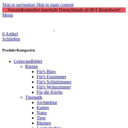
Skip to navigation
Skip to main content
Versandkostenfrei innerhalb Deutschlands ab 80 € Bestellwert!
Menü
0
Artikel
Schließen
Produkt-Kategorien
Leinwandbilder
Räume
Für's Büro
Für's Esszimmer
Für's Schlafzimmer
Für's Wohnzimmer
Für die Küche
Thematik
Architektur
Karten
Natur
Tiere
Blumen