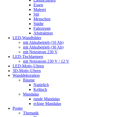
Landschaften
Essen
Malerei
Stil
Menschen
Städte
Fahrzeuge
Abstraktion
LED-Wandbilder
mit Akkubetrieb (10 Ah)
mit Akkubetrieb (30 Ah)
mit Netzstrom 230 V
LED-Tischlampen
mit Netzstrom 230 V / 12 V
LED-Motiv-Uhren
3D-Motiv-Uhren
Wanddekoration
Bäume
Natürlich
Keltisch
Mandalas
runde Mandalas
eckige Mandalas
Poster
Thematik