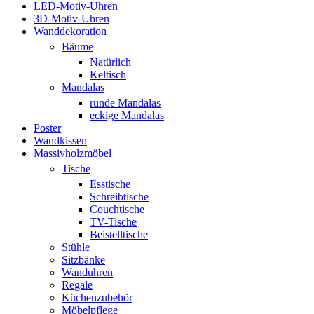
LED-Motiv-Uhren
3D-Motiv-Uhren
Wanddekoration
Bäume
Natürlich
Keltisch
Mandalas
runde Mandalas
eckige Mandalas
Poster
Wandkissen
Massivholzmöbel
Tische
Esstische
Schreibtische
Couchtische
TV-Tische
Beistelltische
Stühle
Sitzbänke
Wanduhren
Regale
Küchenzubehör
Möbelpflege