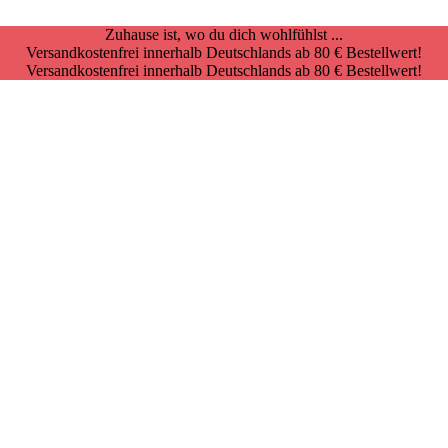
Zuhause ist, wo du dich wohlfühlst ...
Versandkostenfrei innerhalb Deutschlands ab 80 € Bestellwert!
Versandkostenfrei innerhalb Deutschlands ab 80 € Bestellwert!