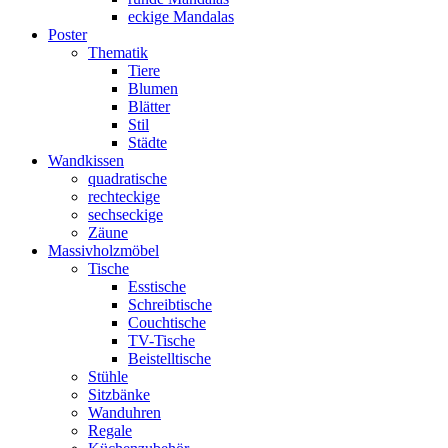
eckige Mandalas
Poster
Thematik
Tiere
Blumen
Blätter
Stil
Städte
Wandkissen
quadratische
rechteckige
sechseckige
Zäune
Massivholzmöbel
Tische
Esstische
Schreibtische
Couchtische
TV-Tische
Beistelltische
Stühle
Sitzbänke
Wanduhren
Regale