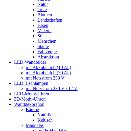
Natur
Tiere
Blumen
Landschaften
Essen
Malerei
Stil
Menschen
Städte
Fahrzeuge
Abstraktion
LED-Wandbilder
mit Akkubetrieb (10 Ah)
mit Akkubetrieb (30 Ah)
mit Netzstrom 230 V
LED-Tischlampen
mit Netzstrom 230 V / 12 V
LED-Motiv-Uhren
3D-Motiv-Uhren
Wanddekoration
Bäume
Natürlich
Keltisch
Mandalas
runde Mandalas