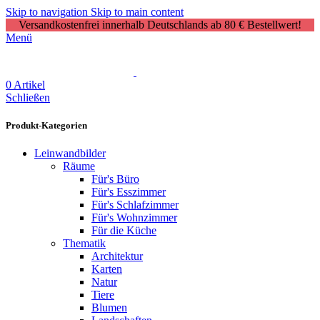
Skip to navigation
Skip to main content
Versandkostenfrei innerhalb Deutschlands ab 80 € Bestellwert!
Menü
0
Artikel
Schließen
Produkt-Kategorien
Leinwandbilder
Räume
Für's Büro
Für's Esszimmer
Für's Schlafzimmer
Für's Wohnzimmer
Für die Küche
Thematik
Architektur
Karten
Natur
Tiere
Blumen