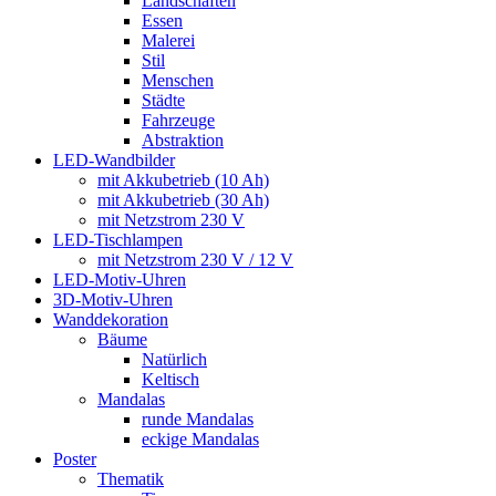
Landschaften
Essen
Malerei
Stil
Menschen
Städte
Fahrzeuge
Abstraktion
LED-Wandbilder
mit Akkubetrieb (10 Ah)
mit Akkubetrieb (30 Ah)
mit Netzstrom 230 V
LED-Tischlampen
mit Netzstrom 230 V / 12 V
LED-Motiv-Uhren
3D-Motiv-Uhren
Wanddekoration
Bäume
Natürlich
Keltisch
Mandalas
runde Mandalas
eckige Mandalas
Poster
Thematik