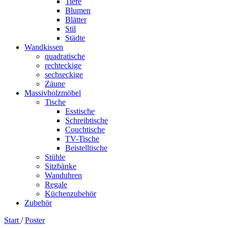
Tiere
Blumen
Blätter
Stil
Städte
Wandkissen
quadratische
rechteckige
sechseckige
Zäune
Massivholzmöbel
Tische
Esstische
Schreibtische
Couchtische
TV-Tische
Beistelltische
Stühle
Sitzbänke
Wanduhren
Regale
Küchenzubehör
Zubehör
Start
/
Poster