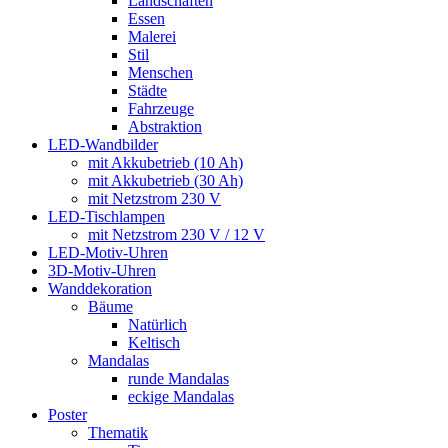
Landschaften
Essen
Malerei
Stil
Menschen
Städte
Fahrzeuge
Abstraktion
LED-Wandbilder
mit Akkubetrieb (10 Ah)
mit Akkubetrieb (30 Ah)
mit Netzstrom 230 V
LED-Tischlampen
mit Netzstrom 230 V / 12 V
LED-Motiv-Uhren
3D-Motiv-Uhren
Wanddekoration
Bäume
Natürlich
Keltisch
Mandalas
runde Mandalas
eckige Mandalas
Poster
Thematik