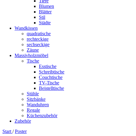
Tiere
Blumen
Blätter
Stil
Städte
Wandkissen
quadratische
rechteckige
sechseckige
Zäune
Massivholzmöbel
Tische
Esstische
Schreibtische
Couchtische
TV-Tische
Beistelltische
Stühle
Sitzbänke
Wanduhren
Regale
Küchenzubehör
Zubehör
Start
/
Poster