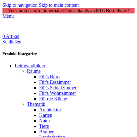
Skip to navigation
Skip to main content
Versandkostenfrei innerhalb Deutschlands ab 80 € Bestellwert!
Menü
0
Artikel
Schließen
Produkt-Kategorien
Leinwandbilder
Räume
Für's Büro
Für's Esszimmer
Für's Schlafzimmer
Für's Wohnzimmer
Für die Küche
Thematik
Architektur
Karten
Natur
Tiere
Blumen