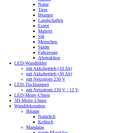
Natur
Tiere
Blumen
Landschaften
Essen
Malerei
Stil
Menschen
Städte
Fahrzeuge
Abstraktion
LED-Wandbilder
mit Akkubetrieb (10 Ah)
mit Akkubetrieb (30 Ah)
mit Netzstrom 230 V
LED-Tischlampen
mit Netzstrom 230 V / 12 V
LED-Motiv-Uhren
3D-Motiv-Uhren
Wanddekoration
Bäume
Natürlich
Keltisch
Mandalas
runde Mandalas