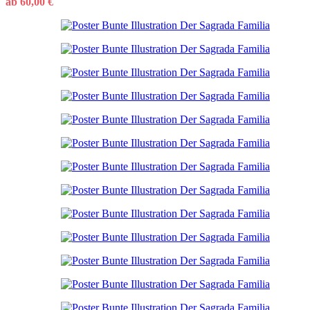
ab
60,00
€