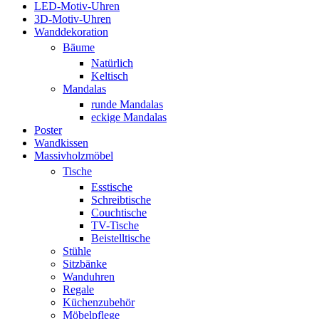
LED-Motiv-Uhren
3D-Motiv-Uhren
Wanddekoration
Bäume
Natürlich
Keltisch
Mandalas
runde Mandalas
eckige Mandalas
Poster
Wandkissen
Massivholzmöbel
Tische
Esstische
Schreibtische
Couchtische
TV-Tische
Beistelltische
Stühle
Sitzbänke
Wanduhren
Regale
Küchenzubehör
Möbelpflege