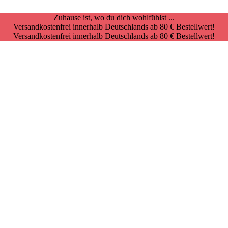
Zuhause ist, wo du dich wohlfühlst ...
Versandkostenfrei innerhalb Deutschlands ab 80 € Bestellwert!
Versandkostenfrei innerhalb Deutschlands ab 80 € Bestellwert!