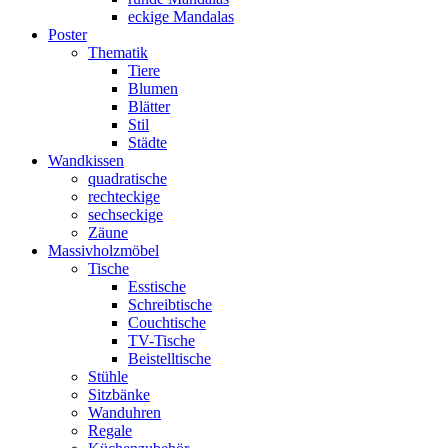
eckige Mandalas
Poster
Thematik
Tiere
Blumen
Blätter
Stil
Städte
Wandkissen
quadratische
rechteckige
sechseckige
Zäune
Massivholzmöbel
Tische
Esstische
Schreibtische
Couchtische
TV-Tische
Beistelltische
Stühle
Sitzbänke
Wanduhren
Regale