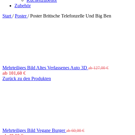
Küchenzubehör
Zubehör
Start
/
Poster
/
Poster Britische Telefonzelle Und Big Ben
Mehrteiliges Bild Altes Verlassenes Auto 3D
ab
127,00
€
ab
101,60
€
Zurück zu den Produkten
Mehrteiliges Bild Vegane Burger
ab
60,00
€