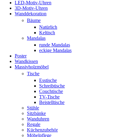
LED-Motiv-Uhren
3D-Motiv-Uhren
Wanddekoration
Bäume
Natürlich
Keltisch
Mandalas
runde Mandalas
eckige Mandalas
Poster
Wandkissen
Massivholzmöbel
Tische
Esstische
Schreibtische
Couchtische
TV-Tische
Beistelltische
Stühle
Sitzbänke
Wanduhren
Regale
Küchenzubehör
Möbelpflege