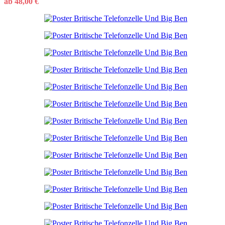
ab
48,00
€