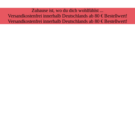
Zuhause ist, wo du dich wohlfühlst ...
Versandkostenfrei innerhalb Deutschlands ab 80 € Bestellwert!
Versandkostenfrei innerhalb Deutschlands ab 80 € Bestellwert!