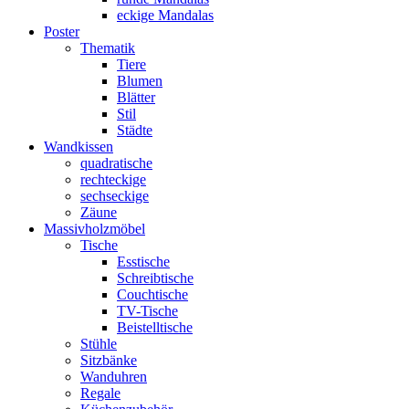
eckige Mandalas
Poster
Thematik
Tiere
Blumen
Blätter
Stil
Städte
Wandkissen
quadratische
rechteckige
sechseckige
Zäune
Massivholzmöbel
Tische
Esstische
Schreibtische
Couchtische
TV-Tische
Beistelltische
Stühle
Sitzbänke
Wanduhren
Regale