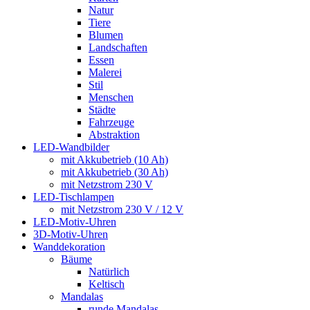
Natur
Tiere
Blumen
Landschaften
Essen
Malerei
Stil
Menschen
Städte
Fahrzeuge
Abstraktion
LED-Wandbilder
mit Akkubetrieb (10 Ah)
mit Akkubetrieb (30 Ah)
mit Netzstrom 230 V
LED-Tischlampen
mit Netzstrom 230 V / 12 V
LED-Motiv-Uhren
3D-Motiv-Uhren
Wanddekoration
Bäume
Natürlich
Keltisch
Mandalas
runde Mandalas