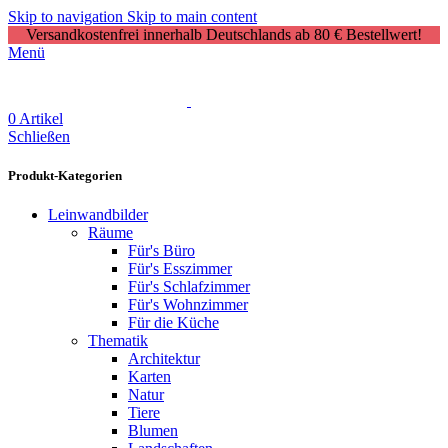
Skip to navigation
Skip to main content
Versandkostenfrei innerhalb Deutschlands ab 80 € Bestellwert!
Menü
0
Artikel
Schließen
Produkt-Kategorien
Leinwandbilder
Räume
Für's Büro
Für's Esszimmer
Für's Schlafzimmer
Für's Wohnzimmer
Für die Küche
Thematik
Architektur
Karten
Natur
Tiere
Blumen