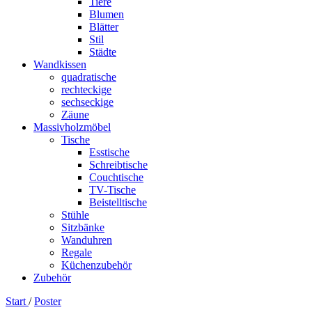
Tiere
Blumen
Blätter
Stil
Städte
Wandkissen
quadratische
rechteckige
sechseckige
Zäune
Massivholzmöbel
Tische
Esstische
Schreibtische
Couchtische
TV-Tische
Beistelltische
Stühle
Sitzbänke
Wanduhren
Regale
Küchenzubehör
Zubehör
Start
/
Poster