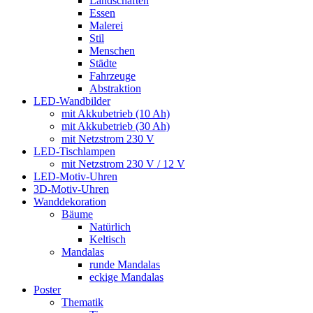
Landschaften
Essen
Malerei
Stil
Menschen
Städte
Fahrzeuge
Abstraktion
LED-Wandbilder
mit Akkubetrieb (10 Ah)
mit Akkubetrieb (30 Ah)
mit Netzstrom 230 V
LED-Tischlampen
mit Netzstrom 230 V / 12 V
LED-Motiv-Uhren
3D-Motiv-Uhren
Wanddekoration
Bäume
Natürlich
Keltisch
Mandalas
runde Mandalas
eckige Mandalas
Poster
Thematik