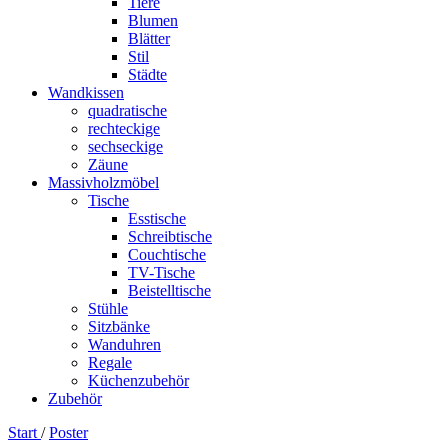
Tiere
Blumen
Blätter
Stil
Städte
Wandkissen
quadratische
rechteckige
sechseckige
Zäune
Massivholzmöbel
Tische
Esstische
Schreibtische
Couchtische
TV-Tische
Beistelltische
Stühle
Sitzbänke
Wanduhren
Regale
Küchenzubehör
Zubehör
Start
/
Poster