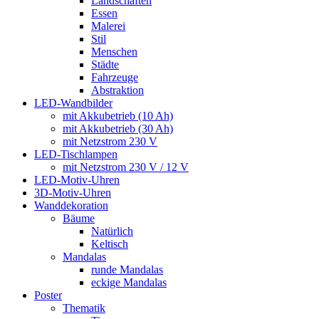
Landschaften
Essen
Malerei
Stil
Menschen
Städte
Fahrzeuge
Abstraktion
LED-Wandbilder
mit Akkubetrieb (10 Ah)
mit Akkubetrieb (30 Ah)
mit Netzstrom 230 V
LED-Tischlampen
mit Netzstrom 230 V / 12 V
LED-Motiv-Uhren
3D-Motiv-Uhren
Wanddekoration
Bäume
Natürlich
Keltisch
Mandalas
runde Mandalas
eckige Mandalas
Poster
Thematik