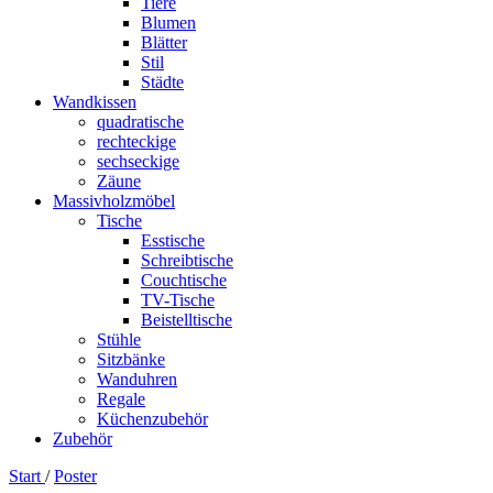
Tiere
Blumen
Blätter
Stil
Städte
Wandkissen
quadratische
rechteckige
sechseckige
Zäune
Massivholzmöbel
Tische
Esstische
Schreibtische
Couchtische
TV-Tische
Beistelltische
Stühle
Sitzbänke
Wanduhren
Regale
Küchenzubehör
Zubehör
Start
/
Poster