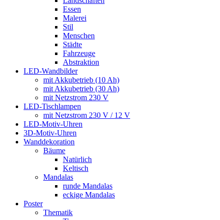
Landschaften
Essen
Malerei
Stil
Menschen
Städte
Fahrzeuge
Abstraktion
LED-Wandbilder
mit Akkubetrieb (10 Ah)
mit Akkubetrieb (30 Ah)
mit Netzstrom 230 V
LED-Tischlampen
mit Netzstrom 230 V / 12 V
LED-Motiv-Uhren
3D-Motiv-Uhren
Wanddekoration
Bäume
Natürlich
Keltisch
Mandalas
runde Mandalas
eckige Mandalas
Poster
Thematik