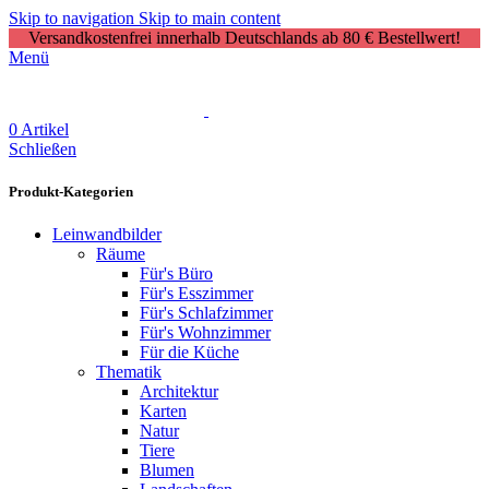
Skip to navigation
Skip to main content
Versandkostenfrei innerhalb Deutschlands ab 80 € Bestellwert!
Menü
0
Artikel
Schließen
Produkt-Kategorien
Leinwandbilder
Räume
Für's Büro
Für's Esszimmer
Für's Schlafzimmer
Für's Wohnzimmer
Für die Küche
Thematik
Architektur
Karten
Natur
Tiere
Blumen