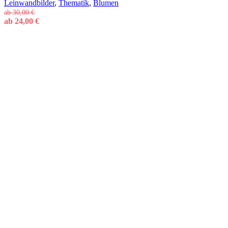
Leinwandbilder
,
Thematik
,
Blumen
ab
30,00
€
ab
24,00
€