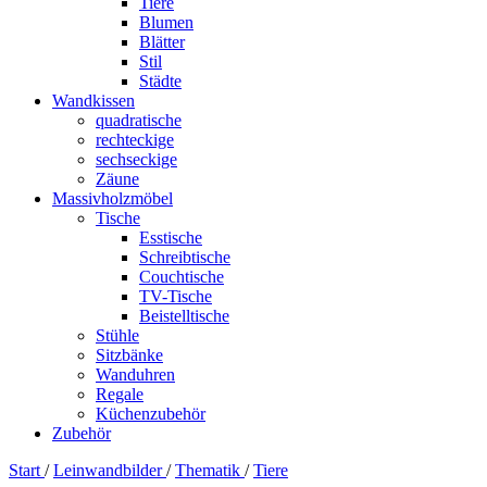
Tiere
Blumen
Blätter
Stil
Städte
Wandkissen
quadratische
rechteckige
sechseckige
Zäune
Massivholzmöbel
Tische
Esstische
Schreibtische
Couchtische
TV-Tische
Beistelltische
Stühle
Sitzbänke
Wanduhren
Regale
Küchenzubehör
Zubehör
Start
/
Leinwandbilder
/
Thematik
/
Tiere