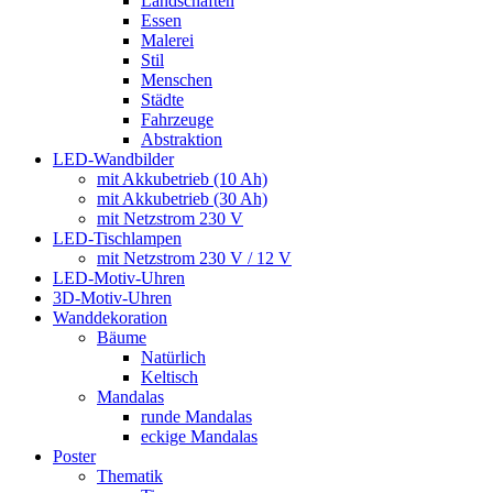
Landschaften
Essen
Malerei
Stil
Menschen
Städte
Fahrzeuge
Abstraktion
LED-Wandbilder
mit Akkubetrieb (10 Ah)
mit Akkubetrieb (30 Ah)
mit Netzstrom 230 V
LED-Tischlampen
mit Netzstrom 230 V / 12 V
LED-Motiv-Uhren
3D-Motiv-Uhren
Wanddekoration
Bäume
Natürlich
Keltisch
Mandalas
runde Mandalas
eckige Mandalas
Poster
Thematik