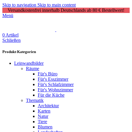
Skip to navigation
Skip to main content
Versandkostenfrei innerhalb Deutschlands ab 80 € Bestellwert!
Menü
0
Artikel
Schließen
Produkt-Kategorien
Leinwandbilder
Räume
Für's Büro
Für's Esszimmer
Für's Schlafzimmer
Für's Wohnzimmer
Für die Küche
Thematik
Architektur
Karten
Natur
Tiere
Blumen