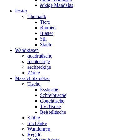
eckige Mandalas
Poster
Thematik
Tiere
Blumen
Blätter
Stil
Städte
Wandkissen
quadratische
rechteckige
sechseckige
Zäune
Massivholzmöbel
Tische
Esstische
Schreibtische
Couchtische
TV-Tische
Beistelltische
Stühle
Sitzbänke
Wanduhren
Regale