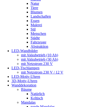
Natur
Tiere
Blumen
Landschaften
Essen
Malerei
Stil
Menschen
Städte
Fahrzeuge
Abstraktion
LED-Wandbilder
mit Akkubetrieb (10 Ah)
mit Akkubetrieb (30 Ah)
mit Netzstrom 230 V
LED-Tischlampen
mit Netzstrom 230 V / 12 V
LED-Motiv-Uhren
3D-Motiv-Uhren
Wanddekoration
Bäume
Natürlich
Keltisch
Mandalas
runde Mandalas