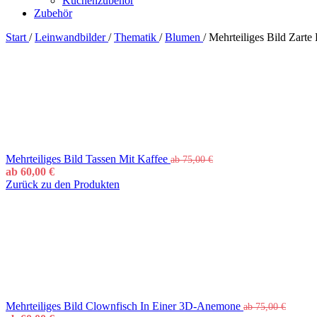
Küchenzubehör
Zubehör
Start
/
Leinwandbilder
/
Thematik
/
Blumen
/
Mehrteiliges Bild Zarte
Mehrteiliges Bild Tassen Mit Kaffee
ab
75,00
€
ab
60,00
€
Zurück zu den Produkten
Mehrteiliges Bild Clownfisch In Einer 3D-Anemone
ab
75,00
€