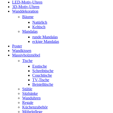
LED-Motiv-Uhren
3D-Motiv-Uhren
Wanddekoration
Bäume
Natürlich
Keltisch
Mandalas
runde Mandalas
eckige Mandalas
Poster
Wandkissen
Massivholzmöbel
Tische
Esstische
Schreibtische
Couchtische
TV-Tische
Beistelltische
Stühle
Sitzbänke
Wanduhren
Regale
Küchenzubehör
Möbelpflege