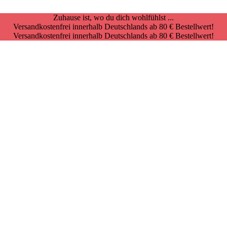
Zuhause ist, wo du dich wohlfühlst ...
Versandkostenfrei innerhalb Deutschlands ab 80 € Bestellwert!
Versandkostenfrei innerhalb Deutschlands ab 80 € Bestellwert!